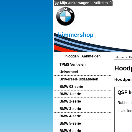
Mijn winkelwagen
Artikelen
:
0
bimmershop
Inloggen
Aanmelden
Home
>
U
TPMS Ventielen
Hood
Universeel
Hoodpins
Universele uitlaatdelen
BMW 02-serie
QSP k
BMW 1-serie
BMW 2-serie
Rubberen
BMW 3-serie
totale l
BMW 4-serie
BMW 5-serie
BMW 6-serie