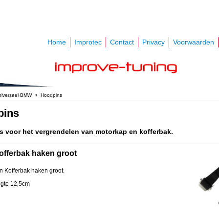
Home
Improtec
Contact
Privacy
Voorwaarden
niverseel BMW
>
Hoodpins
pins
 voor het vergrendelen van motorkap en kofferbak.
offerbak haken groot
 Kofferbak haken groot.
engte 12,5cm