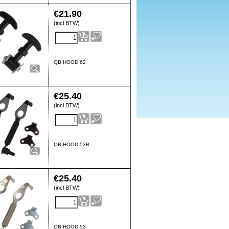
€
21.90
(incl BTW)
QB.HOOD 62
€
25.40
(incl BTW)
QB.HOOD 53B
€
25.40
(incl BTW)
QB.HOOD 53