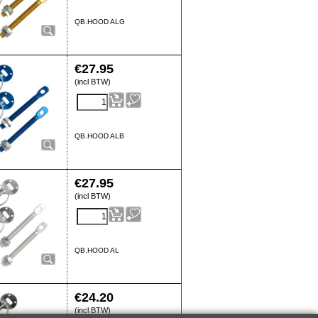
QB.HOOD ALG
€
27.95
(incl BTW)
QB.HOOD ALB
€
27.95
(incl BTW)
QB.HOOD AL
€
24.20
(incl BTW)