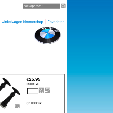
winkelwagen bimmershop
Favorieten
€
25.95
(incl BTW)
QB.HOOD 63