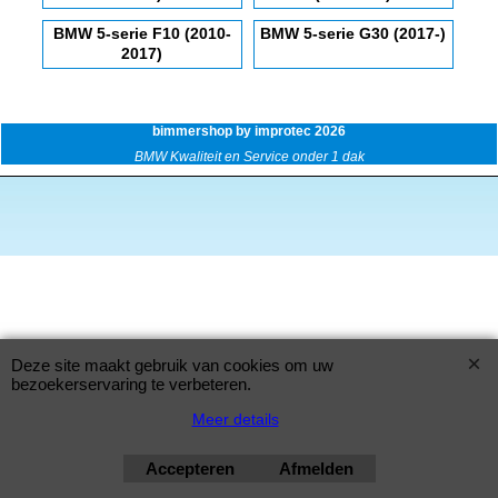
BMW 5-serie F10 (2010-
BMW 5-serie G30 (2017-)
2017)
bimmershop by improtec 2026
BMW Kwaliteit en Service onder 1 dak
Deze site maakt gebruik van cookies om uw
bezoekerservaring te verbeteren.
Meer details
Accepteren
Afmelden