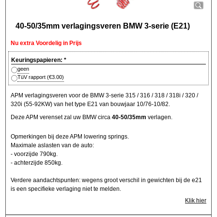
40-50/35mm verlagingsveren BMW 3-serie (E21)
Nu extra Voordelig in Prijs
Keuringspapieren:
*
geen
TüV rapport
(
€3.00
)
APM verlagingsveren voor de BMW 3-serie 315 / 316 / 318 / 318i / 320 /
320i (55-92KW) van het type E21 van bouwjaar 10/76-10/82.
Deze APM verenset zal uw BMW circa
40-50/35mm
verlagen.
Opmerkingen bij deze APM lowering springs.
Maximale aslasten van de auto:
- voorzijde 790kg.
- achterzijde 850kg.
Verdere aandachtspunten: wegens groot verschil in gewichten bij de e21
is een specifieke verlaging niet te melden.
Klik hier