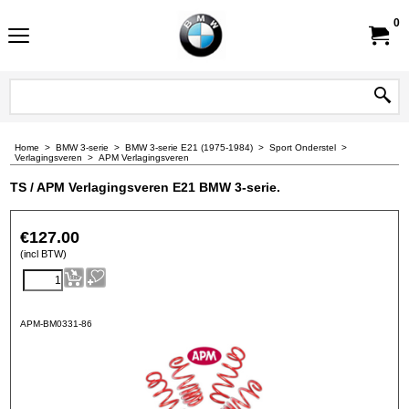
0
Home
>
BMW 3-serie
>
BMW 3-serie E21 (1975-1984)
>
Sport Onderstel
>
Verlagingsveren
>
APM Verlagingsveren
TS / APM Verlagingsveren E21 BMW 3-serie.
€
127.00
(incl BTW)
APM-BM0331-86