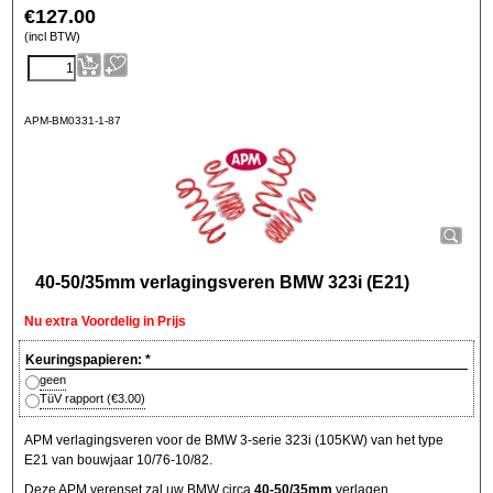
€
127.00
(incl BTW)
APM-BM0331-1-87
40-50/35mm verlagingsveren BMW 323i (E21)
Nu extra Voordelig in Prijs
Keuringspapieren:
*
geen
TüV rapport
(
€3.00
)
APM verlagingsveren voor de BMW 3-serie 323i (105KW) van het type
E21 van bouwjaar 10/76-10/82.
Deze APM verenset zal uw BMW circa
40-50/35mm
verlagen.