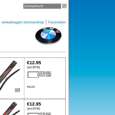
winkelwagen bimmershop
Favorieten
€
12.95
(incl BTW)
FB100
€
12.95
(incl BTW)