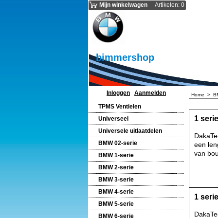
Mijn winkelwagen
Artikelen
:
0
bimmershop
Inloggen
Aanmelden
Home
>
B
TPMS Ventielen
1 seri
Universeel
Universele uitlaatdelen
DakaTec
BMW 02-serie
een len
van bou
BMW 1-serie
BMW 2-serie
BMW 3-serie
BMW 4-serie
1 seri
BMW 5-serie
DakaTec
BMW 6-serie