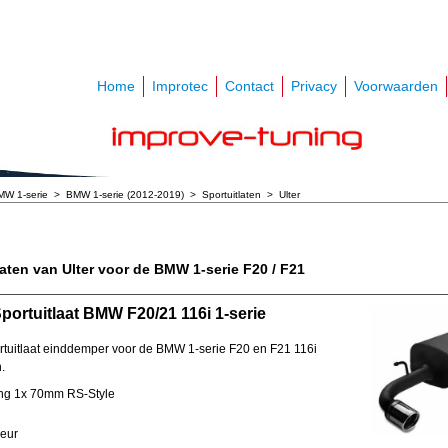
Home
Improtec
Contact
Privacy
Voorwaarden
MW 1-serie
>
BMW 1-serie (2012-2019)
>
Sportuitlaten
>
Ulter
laten van Ulter voor de BMW 1-serie F20 / F21
Sportuitlaat BMW F20/21 116i 1-serie
ortuitlaat einddemper voor de BMW 1-serie F20 en F21 116i
.
ing 1x 70mm RS-Style
eur