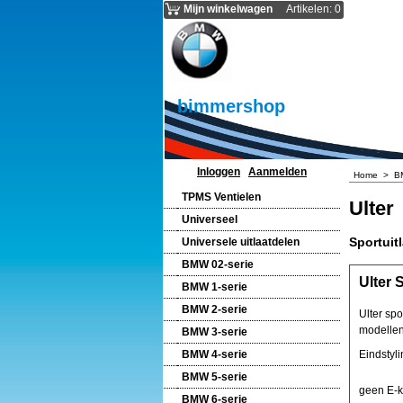
Mijn winkelwagen
Artikelen
:
0
bimmershop
Inloggen
Aanmelden
Home
>
B
TPMS Ventielen
Ulter
Universeel
Sportuit
Universele uitlaatdelen
BMW 02-serie
Ulter 
BMW 1-serie
BMW 2-serie
Ulter sp
modellen
BMW 3-serie
BMW 4-serie
Eindstyl
BMW 5-serie
geen E-k
BMW 6-serie