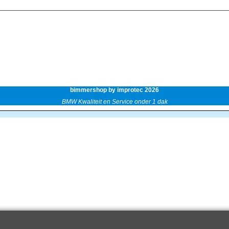
bimmershop by improtec 2026
BMW Kwaliteit en Service onder 1 dak