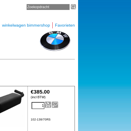
winkelwagen bimmershop
Favorieten
€
385.00
(incl BTW)
102-138/70RS