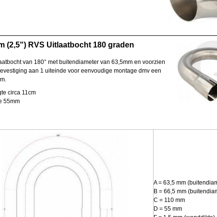
 (2,5") RVS Uitlaatbocht 180 graden
aatbocht van 180° met buitendiameter van 63,5mm en voorzien
evestiging aan 1 uiteinde voor eenvoudige montage dmv een
em.
te circa 11cm
te 55mm
A = 63,5 mm (buitendia
B = 66,5 mm (buitendia
C = 110 mm
D = 55 mm