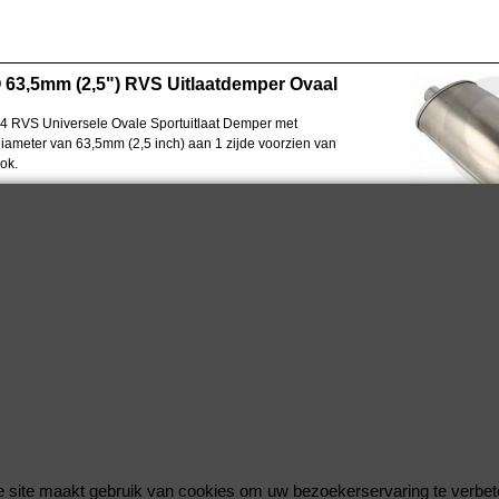
 63,5mm (2,5") RVS Uitlaatdemper Ovaal
4 RVS Universele Ovale Sportuitlaat Demper met
diameter van 63,5mm (2,5 inch) aan 1 zijde voorzien van
ok.
00 x 125mm
demper 30cm
engte 43cm
tlaatklem voor 2,5" (63,5mm) Uitlaatdelen
S uitlaatklem van QSP is onmisbaar bij het monteren van uitlaat
 De RVS uitlaatbuis moet goed vastzitten dus gebruik de juiste
. Deze uitlaatklem is verstelbaar door middel van een bout en
t voor sok van uitlaatbuizen van 63mm (2,5 inch).
 site maakt gebruik van cookies om uw bezoekerservaring te verbet