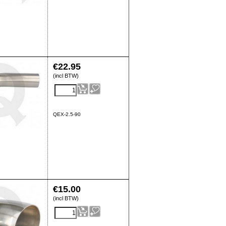
€
22.95
(incl BTW)
QEX-2.5-90
€
15.00
(incl BTW)