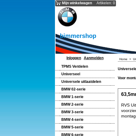
Mijn winkelwagen
Artikelen
:
0
bimmershop
Inloggen
Aanmelden
Home
>
Un
TPMS Ventielen
Universele
Universeel
Voor monta
Universele uitlaatdelen
BMW 02-serie
63,5mm
BMW 1-serie
BMW 2-serie
RVS Uit
voorzie
BMW 3-serie
montage
BMW 4-serie
BMW 5-serie
BMW 6-serie