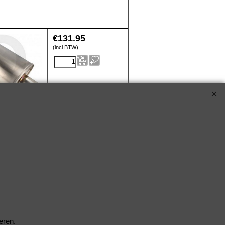
€
131.95
(incl BTW)
QEX-2.5-OVAL
€
12.80
(incl BTW)
QHKB__6467U
eren.