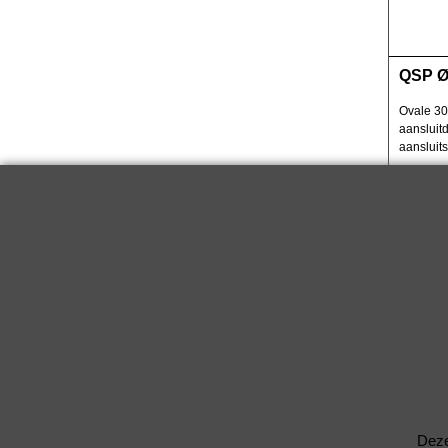
QSP Ø
Ovale 30
aansluit
aansluits
Ovaal 2
Lengte 
Totale l
RVS Ui
Deze RV
buizen.
klemmen
geschik
Deze