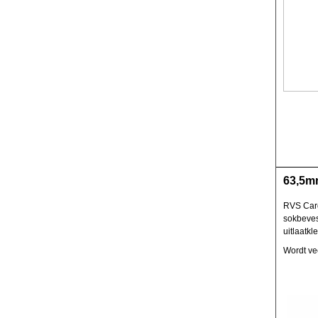
63,5m
RVS Card
sokbeves
uitlaatkl
Wordt vee