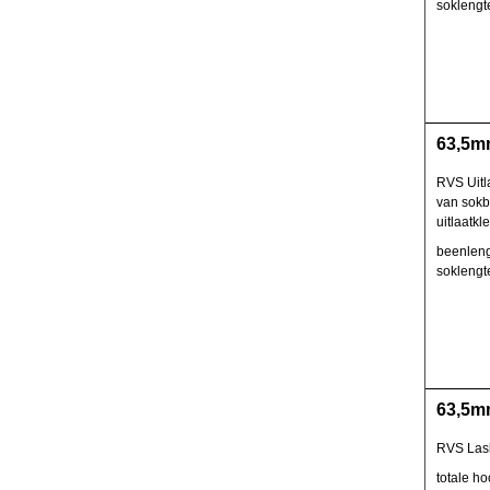
sokleng
63,5mm
RVS Uitl
van sokb
uitlaatkl
beenleng
sokleng
63,5mm
RVS Lasb
totale h