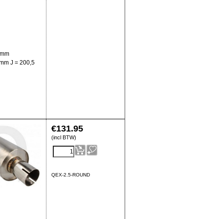
5 mm
 mm J = 200,5
€
131.95
(incl BTW)
QEX-2.5-ROUND