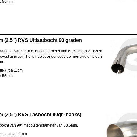
te 55mm
 (2,5") RVS Uitlaatbocht 90 graden
aatbocht van 90° met buitendiameter van 63,5mm en voorzien
evestiging aan 1 uiteinde voor eenvoudige montage dmv een
em.
te circa 11cm
te 55mm
 (2,5") RVS Lasbocht 90gr (haaks)
ocht van 90° met buitendiameter van 63,5mm.
oogte circa 91mm