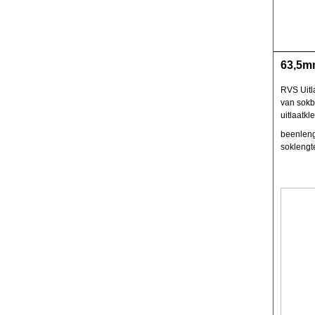
63,5mm
RVS Uitl
van sokb
uitlaatkl
beenleng
sokleng