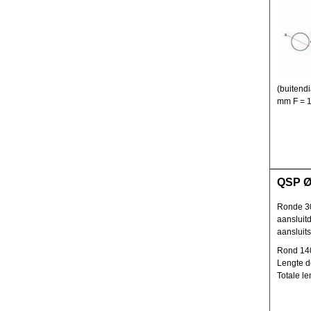
(buitend
mm F = 1
QSP Ø
Ronde 30
aansluit
aansluits
Rond 1
Lengte 
Totale l