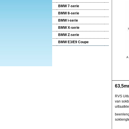
BMW 7-serie
BMW 8-serie
BMW i-serie
BMW X-serie
BMW Z-serie
BMW E3/E9 Coupe
A
63,5mm
RVS Uitl
van sokb
uitlaatkl
beenleng
sokleng