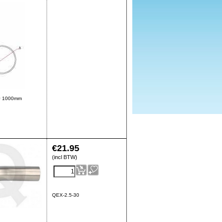
 = 1000mm
€
21.95
(incl BTW)
QEX-2.5-30