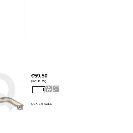
€
59.50
(incl BTW)
QEX-2.5-AXLE