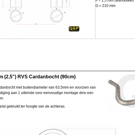
F = 1,5 mm (wanddikte)
G = 210 mm
m (2,5") RVS Cardanbocht (90cm)
anbocht met buitendiameter van 63,5mm en voorzien van
tiging aan 1 uiteinde voor eenvoudige montage dmv een
em.
lal gebruikt ter hoogte van de achteras.