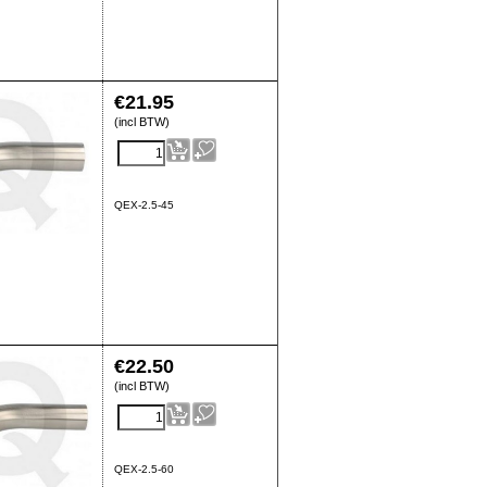
€
21.95
(incl BTW)
QEX-2.5-45
€
22.50
(incl BTW)
QEX-2.5-60