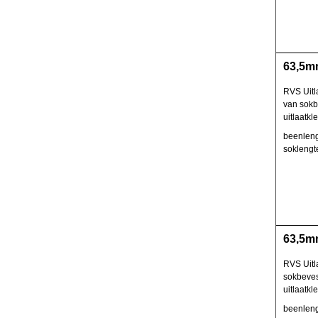
63,5mm
RVS Uitl
van sokb
uitlaatkl
beenleng
sokleng
63,5mm
RVS Uitl
sokbeves
uitlaatkl
beenleng