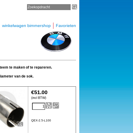
winkelwagen bimmershop
Favorieten
steem te maken of te repareren.
diameter van de sok.
€
51.00
(incl BTW)
QEX-2.5-L100