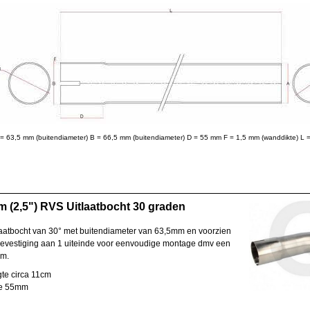
 = 63,5 mm (buitendiameter) B = 66,5 mm (buitendiameter) D = 55 mm F = 1,5 mm (wanddikte) L
 (2,5") RVS Uitlaatbocht 30 graden
aatbocht van 30° met buitendiameter van 63,5mm en voorzien
evestiging aan 1 uiteinde voor eenvoudige montage dmv een
em.
te circa 11cm
te 55mm