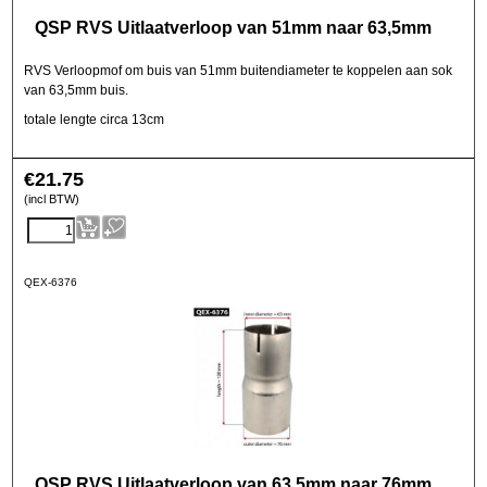
QSP RVS Uitlaatverloop van 51mm naar 63,5mm
RVS Verloopmof om buis van 51mm buitendiameter te koppelen aan sok
van 63,5mm buis.
totale lengte circa 13cm
€
21.75
(incl BTW)
QEX-6376
QSP RVS Uitlaatverloop van 63,5mm naar 76mm