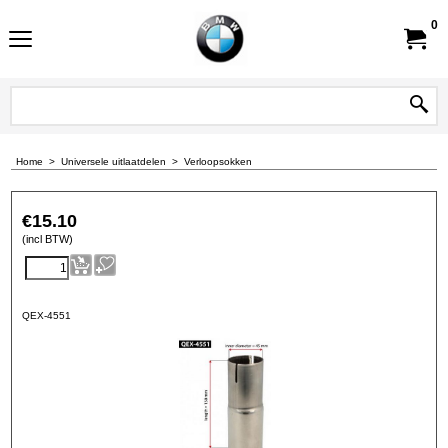
0
Home
>
Universele uitlaatdelen
>
Verloopsokken
€
15.10
(incl BTW)
QEX-4551