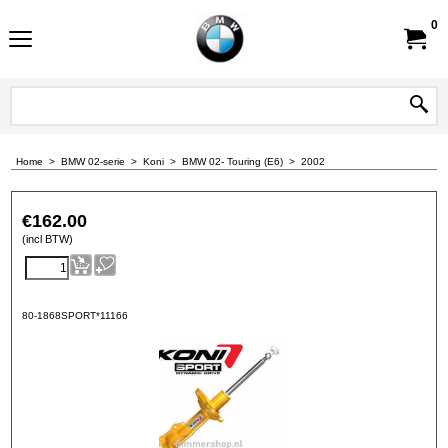
0
Home
>
BMW 02-serie
>
Koni
>
BMW 02- Touring (E6)
>
2002
€
162.00
(incl BTW)
80-1868SPORT*11166