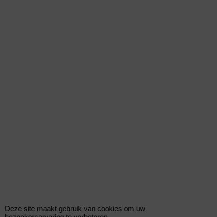
KONI STR.T schokdemper voor de BMW 1 (E81) 2006-2011 120 d 163pk
Diesel met motorcode N47 D20 A, N47 D20 C vanaf bouwjaar 09/2006-
12/2011
€
146.50
(incl BTW)
8750-1084R*11363
Deze site maakt gebruik van cookies om uw
bezoekerservaring te verbeteren.