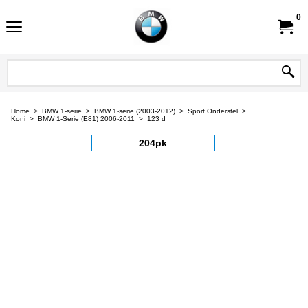
0
Home
>
BMW 1-serie
>
BMW 1-serie (2003-2012)
>
Sport Onderstel
>
Koni
>
BMW 1-Serie (E81) 2006-2011
>
123 d
204pk