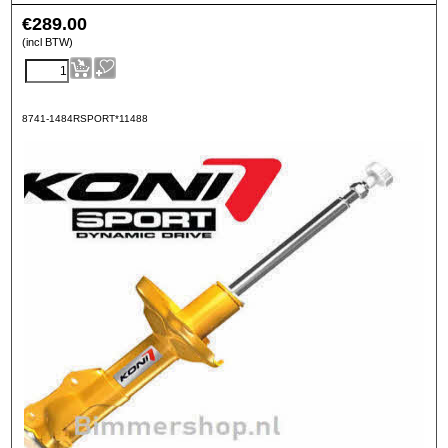
€
289.00
(incl BTW)
8741-1484RSPORT*11488