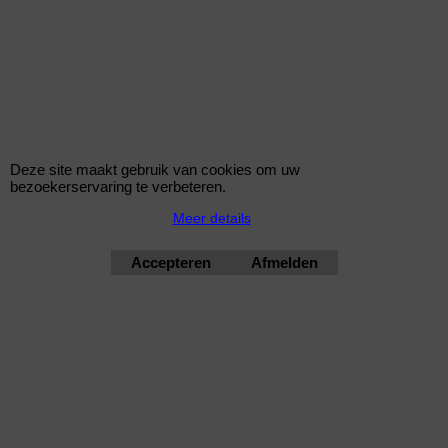
Deze site maakt gebruik van cookies om uw
bezoekerservaring te verbeteren.
Meer details
Accepteren
Afmelden
STR.T schokdemper BMW 1 (E87) 2003-2013
KONI STR.T schokdemper passend voor BMW 1-Serie
Hatchback (E81/E87)/Coupé (E82)/Cabrio (E88) / 3-Serie
Sedan (E90)/Touring (E91)/Coupé (E92)/Cabrio (E93) 2004-
2011 - Vooras - Rechtsvoor (8750-1084R)
KONI STR.T schokdemper voor de BMW 1 (E87) 2003-2013 120 d 150pk
Diesel met motorcode M47 D20 (204D4) vanaf bouwjaar 03/2003-02/2007