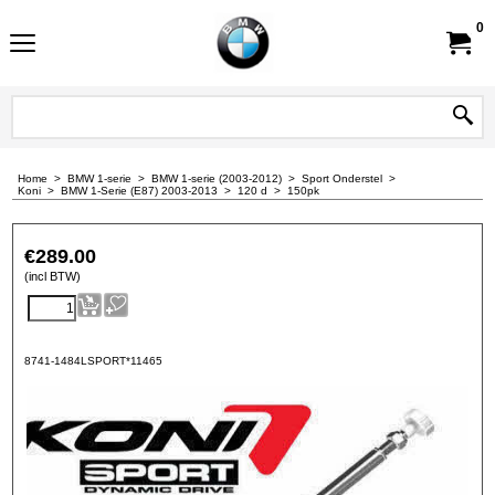
0
Home
>
BMW 1-serie
>
BMW 1-serie (2003-2012)
>
Sport Onderstel
>
Koni
>
BMW 1-Serie (E87) 2003-2013
>
120 d
>
150pk
€
289.00
(incl BTW)
8741-1484LSPORT*11465