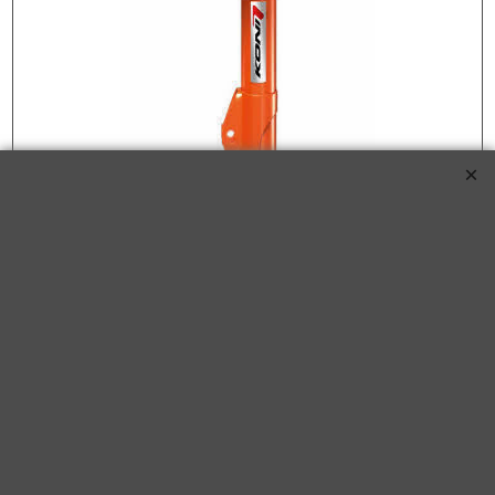
STR.T schokdemper BMW 1 (F20) 2011-2019
KONI STR.T schokdemper passend voor BMW 1-Serie
(F20/F21) (excl. M135i) / 2-Serie (F22) (excl. M235i) / 3-Serie
(F30) Sedan/(F31) Touring (excl. M3)/(F34) GT 2010-2019 -
Vooras (8750-1116)
KONI STR.T schokdemper voor de BMW 1 (F20) 2011-2019 125 d 211pk
Diesel met motorcode N47 D20 D vanaf bouwjaar 08/2011-
€
150.00
(incl BTW)