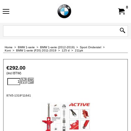
0
Home
>
BMW 1-serie
>
BMW 1-serie (2012-2019)
>
Sport Onderstel
>
Koni
>
BMW 1-serie (F20) 2011-2019
>
125 d
>
211pk
€
292.00
(incl BTW)
8745-1318*11641