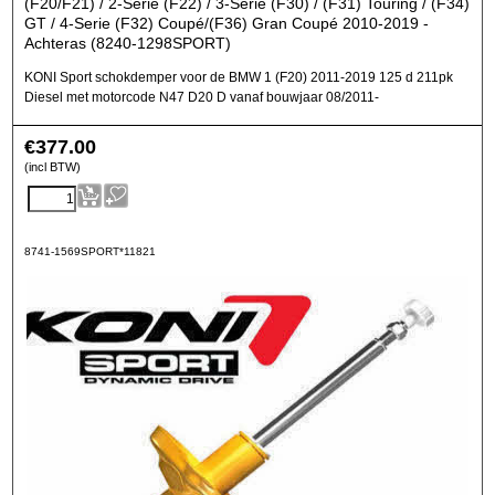
(F20/F21) / 2-Serie (F22) / 3-Serie (F30) / (F31) Touring / (F34)
GT / 4-Serie (F32) Coupé/(F36) Gran Coupé 2010-2019 -
Achteras (8240-1298SPORT)
KONI Sport schokdemper voor de BMW 1 (F20) 2011-2019 125 d 211pk
Diesel met motorcode N47 D20 D vanaf bouwjaar 08/2011-
€
377.00
(incl BTW)
8741-1569SPORT*11821