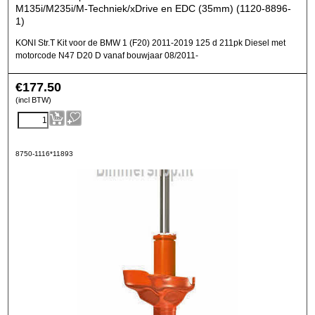
M135i/M235i/M-Techniek/xDrive en EDC (35mm) (1120-8896-
1)
KONI Str.T Kit voor de BMW 1 (F20) 2011-2019 125 d 211pk Diesel met
motorcode N47 D20 D vanaf bouwjaar 08/2011-
€
177.50
(incl BTW)
8750-1116*11893