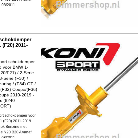
 08/2011-
 schokdemper
 (F20) 2011-
port schokdemper
d voor BMW 1-
F20/F21) / 2-Serie
3-Serie (F30) /
ouring / (F34) GT /
 (F32) Coupé/(F36)
oupé 2010-2019 -
s (8240-
PORT)
rt schokdemper voor
1 (F20) 2011-2019
8pk Benzine met
e N20 B20 A vanaf
 08/2011-