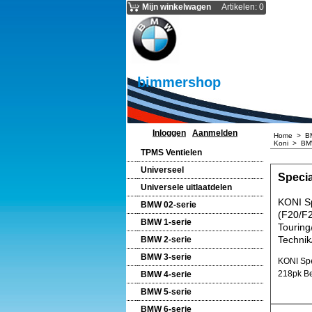
Mijn winkelwagen
Artikelen
:
0
bimmershop
Inloggen
Aanmelden
Home
>
B
Koni
>
BMW
TPMS Ventielen
Universeel
Speci
Universele uitlaatdelen
KONI S
BMW 02-serie
(F20/F2
BMW 1-serie
Touring
Technik
BMW 2-serie
BMW 3-serie
KONI Spe
218pk Be
BMW 4-serie
BMW 5-serie
BMW 6-serie