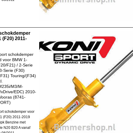
 schokdemper
 (F20) 2011-
port schokdemper
d voor BMW 1-
F20/F21) / 2-Serie
 3-Serie (F30)
F31) Touring/(F34)
l.
M235i/M3/M-
/xDrive/EDC) 2010-
Vooras (8741-
PORT)
rt schokdemper voor
1 (F20) 2011-2019
8pk Benzine met
e N20 B20 A vanaf