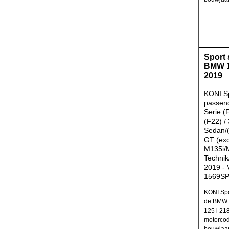
Sport
BMW 1
2019
KONI S
passen
Serie (
(F22) /
Sedan/(
GT (exc
M135i/
Technik
2019 - 
1569S
KONI Spo
de BMW 
125 i 21
motorcod