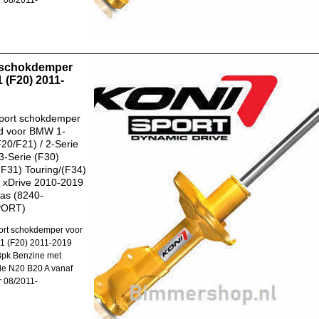
 08/2011-
 schokdemper
 (F20) 2011-
port schokdemper
d voor BMW 1-
F20/F21) / 2-Serie
 3-Serie (F30)
F31) Touring/(F34)
. xDrive 2010-2019
ras (8240-
PORT)
rt schokdemper voor
1 (F20) 2011-2019
8pk Benzine met
e N20 B20 A vanaf
 08/2011-