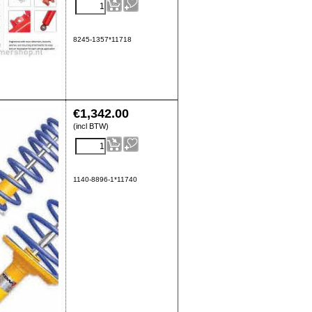
8245-1357*11718
€
1,342.00
(incl BTW)
1140-8896-1*11740