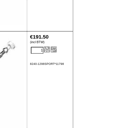
€
191.50
(incl BTW)
8240-1298SPORT*11798