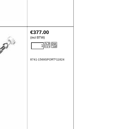
€
377.00
(incl BTW)
8741-1569SPORT*11824