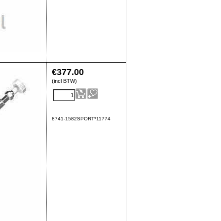
€
377.00
(incl BTW)
8741-1582SPORT*11774