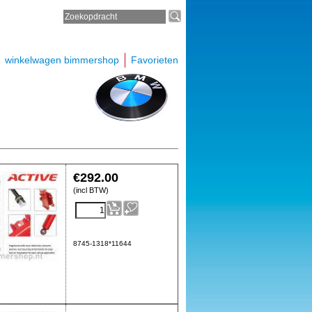
winkelwagen bimmershop
Favorieten
€
292.00
(incl BTW)
8745-1318*11644