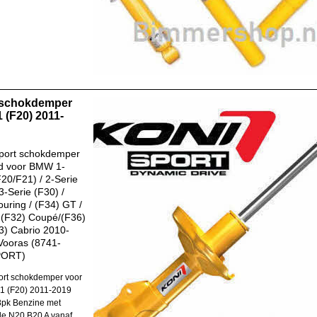
 schokdemper
 (F20) 2011-
port schokdemper
d voor BMW 1-
F20/F21) / 2-Serie
3-Serie (F30) /
ouring / (F34) GT /
 (F32) Coupé/(F36)
) Cabrio 2010-
Vooras (8741-
PORT)
rt schokdemper voor
1 (F20) 2011-2019
8pk Benzine met
e N20 B20 A vanaf