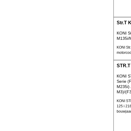
Str.T 
KONI St
M135i/
KONI Str
motorcod
STR.T
KONI S
Serie (
M235i) 
M3)/(F3
KONI ST
125 i 21
bouwjaar