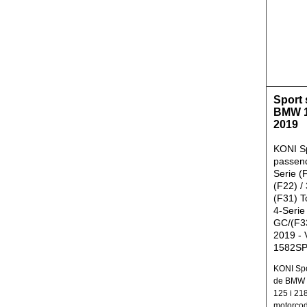
Sport
BMW 1
2019
KONI S
passen
Serie (
(F22) / 
(F31) T
4-Serie
GC/(F33
2019 - 
1582S
KONI Spo
de BMW 
125 i 21
motorcod