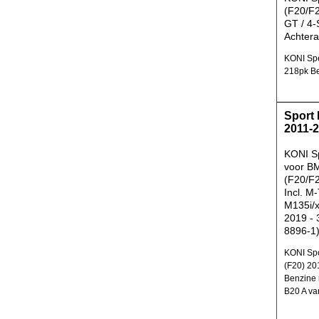
(F20/F2
GT / 4-
Achtera
KONI Spe
218pk Be
Sport 
2011-
KONI Sp
voor B
(F20/F2
Incl. M-
M135i/
2019 -
8896-1
KONI Spo
(F20) 20
Benzine
B20 A va