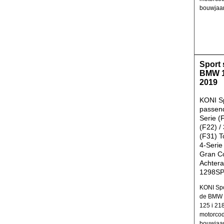
bouwjaar
Sport
BMW 1
2019
KONI S
passen
Serie (
(F22) / 
(F31) T
4-Serie
Gran C
Achtera
1298S
KONI Spo
de BMW 
125 i 21
motorcod
bouwjaar