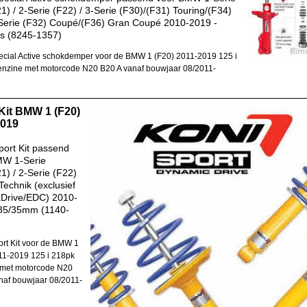
1) / 2-Serie (F22) / 3-Serie (F30)/(F31) Touring/(F34)
Serie (F32) Coupé/(F36) Gran Coupé 2010-2019 -
s (8245-1357)
cial Active schokdemper voor de BMW 1 (F20) 2011-2019 125 i
nzine met motorcode N20 B20 A vanaf bouwjaar 08/2011-
Kit BMW 1 (F20)
2019
ort Kit passend
MW 1-Serie
1) / 2-Serie (F22)
Technik (exclusief
xDrive/EDC) 2010-
 35/35mm (1140-
)
rt Kit voor de BMW 1
11-2019 125 i 218pk
 met motorcode N20
naf bouwjaar 08/2011-