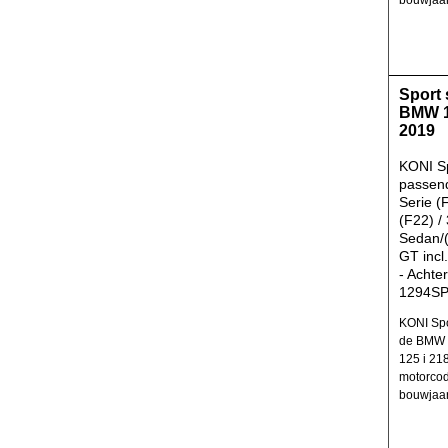
bouwjaar
Sport
BMW 1
2019
KONI S
passen
Serie (
(F22) /
Sedan/(
GT incl
- Achte
1294S
KONI Spo
de BMW 
125 i 21
motorcod
bouwjaar