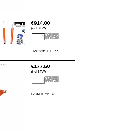
€
914.00
(incl BTW)
1120-8896-1*11872
€
177.50
(incl BTW)
8750-1116*11896