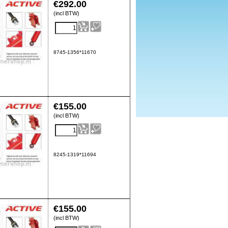
€
292.00
(incl BTW)
8745-1356*11670
€
155.00
(incl BTW)
8245-1319*11694
€
155.00
(incl BTW)