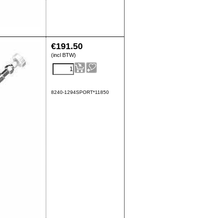
€
191.50
(incl BTW)
8240-1294SPORT*11850