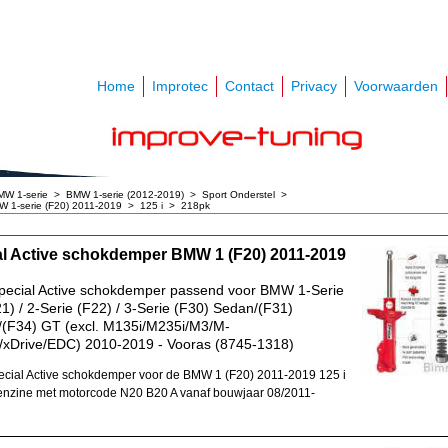
Home
Improtec
Contact
Privacy
Voorwaarden
MW 1-serie
>
BMW 1-serie (2012-2019)
>
Sport Onderstel
>
 1-serie (F20) 2011-2019
>
125 i
>
218pk
al Active schokdemper BMW 1 (F20) 2011-2019
pecial Active schokdemper passend voor BMW 1-Serie
1) / 2-Serie (F22) / 3-Serie (F30) Sedan/(F31)
/(F34) GT (excl. M135i/M235i/M3/M-
/xDrive/EDC) 2010-2019 - Vooras (8745-1318)
cial Active schokdemper voor de BMW 1 (F20) 2011-2019 125 i
nzine met motorcode N20 B20 A vanaf bouwjaar 08/2011-