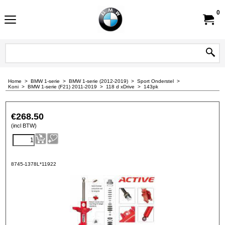
0
Home
>
BMW 1-serie
>
BMW 1-serie (2012-2019)
>
Sport Onderstel
>
Koni
>
BMW 1-serie (F21) 2011-2019
>
118 d xDrive
>
143pk
€
268.50
(incl BTW)
8745-1378L*11922