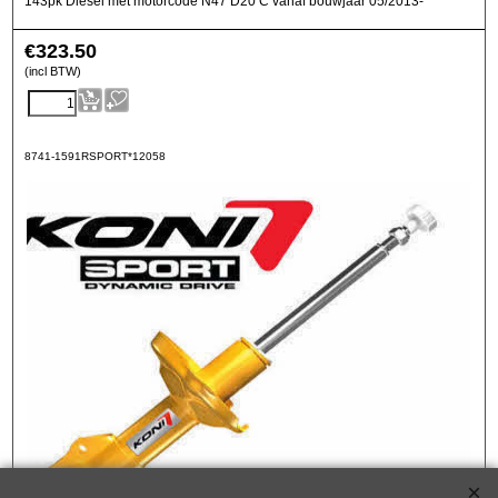
143pk Diesel met motorcode N47 D20 C vanaf bouwjaar 05/2013-
€
323.50
(incl BTW)
8741-1591RSPORT*12058