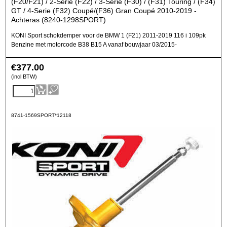
(F20/F21) / 2-Serie (F22) / 3-Serie (F30) / (F31) Touring / (F34)
GT / 4-Serie (F32) Coupé/(F36) Gran Coupé 2010-2019 -
Achteras (8240-1298SPORT)
KONI Sport schokdemper voor de BMW 1 (F21) 2011-2019 116 i 109pk
Benzine met motorcode B38 B15 A vanaf bouwjaar 03/2015-
€
377.00
(incl BTW)
8741-1569SPORT*12118