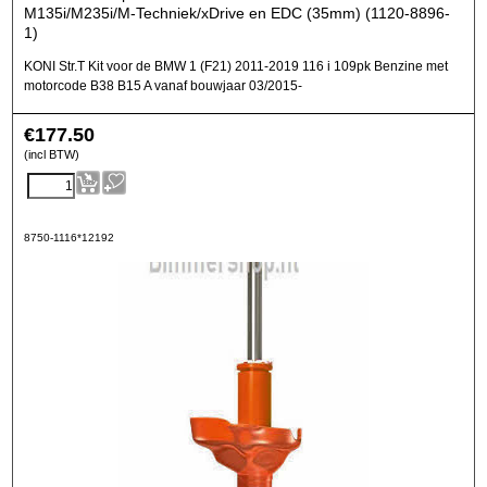
M135i/M235i/M-Techniek/xDrive en EDC (35mm) (1120-8896-
1)
KONI Str.T Kit voor de BMW 1 (F21) 2011-2019 116 i 109pk Benzine met
motorcode B38 B15 A vanaf bouwjaar 03/2015-
€
177.50
(incl BTW)
8750-1116*12192