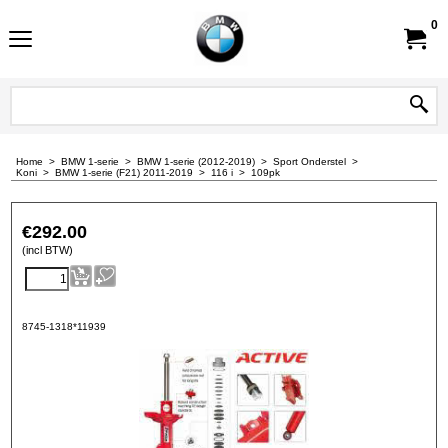
0
Home
>
BMW 1-serie
>
BMW 1-serie (2012-2019)
>
Sport Onderstel
>
Koni
>
BMW 1-serie (F21) 2011-2019
>
116 i
>
109pk
€
292.00
(incl BTW)
8745-1318*11939