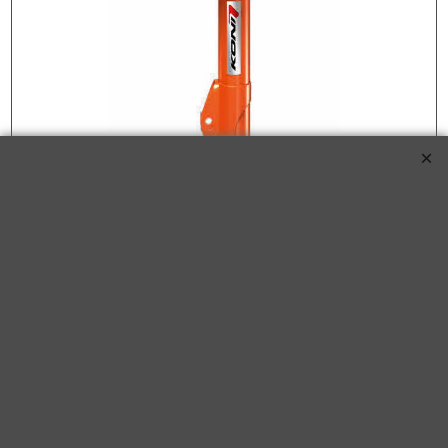
STR.T schokdemper BMW 1 (F21) 2011-2019
KONI STR.T schokdemper passend voor BMW 1-Serie
(F20/F21) (excl. M135i) / 2-Serie (F22) (excl. M235i) / 3-Serie
(F30) Sedan/(F31) Touring (excl. M3)/(F34) GT 2010-2019 -
Vooras (8750-1116)
KONI STR.T schokdemper voor de BMW 1 (F21) 2011-2019 116 i 109pk
Benzine met motorcode B38 B15 A vanaf bouwjaar 03/2015-
€
150.00
(incl BTW)