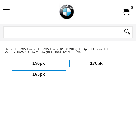
0
Home
>
BMW 1-serie
>
BMW 1-serie (2003-2012)
>
Sport Onderstel
>
Koni
>
BMW 1-Serie Cabrio (E88) 2008-2013
>
120 i
156pk
170pk
163pk