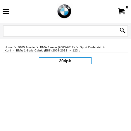
0
Home
>
BMW 1-serie
>
BMW 1-serie (2003-2012)
>
Sport Onderstel
>
Koni
>
BMW 1-Serie Cabrio (E88) 2008-2013
>
123 d
204pk