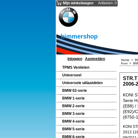
Mijn winkelwagen
Artikelen
:
0
bimmershop
Inloggen
Aanmelden
Home
>
B
Koni
>
BMW
TPMS Ventielen
Universeel
STR.T
Universele uitlaatdelen
2006-
BMW 02-serie
KONI S
BMW 1-serie
Serie H
(E88) /
BMW 2-serie
(E92)/C
BMW 3-serie
(8750-
BMW 4-serie
KONI ST
BMW 5-serie
2013 118
BMW 6-serie
09/2011