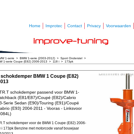
Home
Improtec
Contact
Privacy
Voorwaarden
MW 1-serie
>
BMW 1-serie (2003-2012)
>
Sport Onderstel
>
 1-serie Coupe (E82) 2006-2013
>
118 i
>
173pk
 schokdemper BMW 1 Coupe (E82)
2013
TR.T schokdemper passend voor BMW 1-
atchback (E81/E87)/Coupé (E82)/Cabrio
 3-Serie Sedan (E90)/Touring (E91)/Coupé
abrio (E93) 2004-2011 - Vooras - Linksvoor
1084L)
R.T schokdemper voor de BMW 1 Coupe (E82) 2006-
 i 173pk Benzine met motorcode vanaf bouwjaar
-10/2013