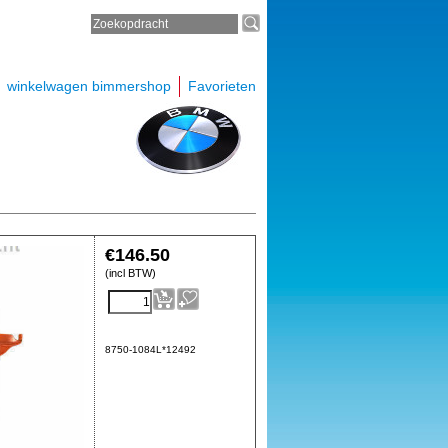
winkelwagen bimmershop
Favorieten
€
146.50
(incl BTW)
8750-1084L*12492