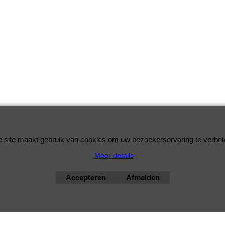
bimmershop by improtec 2026
BMW Kwaliteit en Service onder 1 dak
 site maakt gebruik van cookies om uw bezoekerservaring te verbet
Meer details
Accepteren
Afmelden