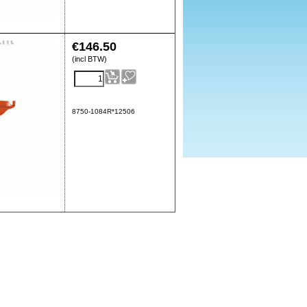
€
146.50
(incl BTW)
8750-1084R*12506