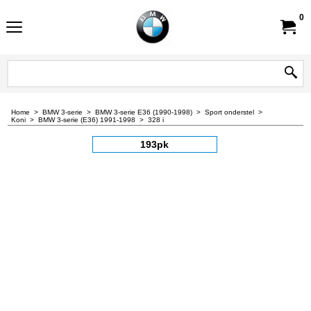
0
Home
>
BMW 3-serie
>
BMW 3-serie E36 (1990-1998)
>
Sport onderstel
>
Koni
>
BMW 3-serie (E36) 1991-1998
>
328 i
193pk