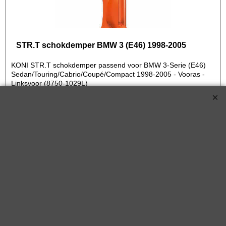
STR.T schokdemper BMW 3 (E46) 1998-2005
KONI STR.T schokdemper passend voor BMW 3-Serie (E46)
Sedan/Touring/Cabrio/Coupé/Compact 1998-2005 - Vooras -
Linksvoor (8750-1029L)
KONI STR.T schokdemper voor de BMW 3 (E46) 1998-2005 320 i 163pk
Benzine met motorcode M54 B22 (226S1) vanaf bouwjaar 09/2000-
02/2005
€
171.50
(incl BTW)
8750-1029R*13549