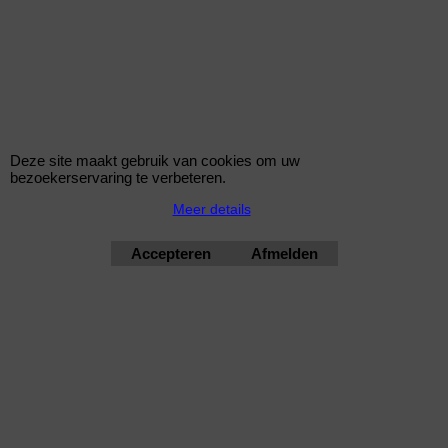
Deze site maakt gebruik van cookies om uw
bezoekerservaring te verbeteren.
Meer details
Accepteren
Afmelden
STR.T schokdemper BMW 3 (E46) 1998-2005
KONI STR.T schokdemper passend voor BMW 3-Serie (E46)
Sedan/Touring/Cabrio/Coupé/Compact 1998-2005 - Vooras -