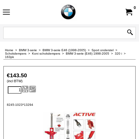
0
Home
>
BMW 3-serie
>
BMW 3-serie E46 (1998-2005)
>
Sport onderstel
>
Schokdempers
>
Koni schokdempers
>
BMW 3-serie (E46) 1998-2005
>
320 i
>
163pk
€
143.50
(incl BTW)
8245-1023*13294