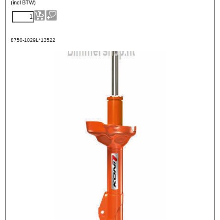
(incl BTW)
8750-1029L*13522