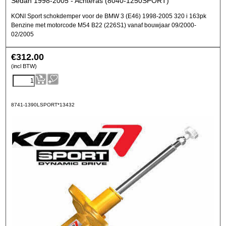
Sedan 1998-2005 - Achteras (8040-1250SPORT)
KONI Sport schokdemper voor de BMW 3 (E46) 1998-2005 320 i 163pk
Benzine met motorcode M54 B22 (226S1) vanaf bouwjaar 09/2000-
02/2005
€
312.00
(incl BTW)
8741-1390LSPORT*13432