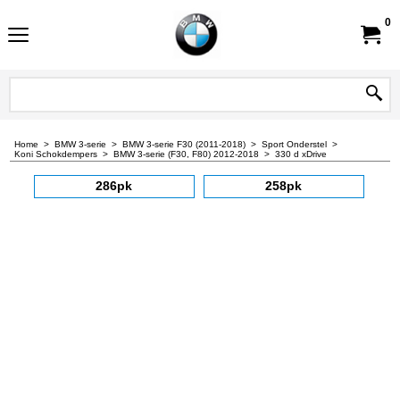
0
Home
>
BMW 3-serie
>
BMW 3-serie F30 (2011-2018)
>
Sport Onderstel
>
Koni Schokdempers
>
BMW 3-serie (F30, F80) 2012-2018
>
330 d xDrive
286pk
258pk