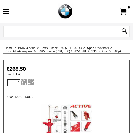
0
Home
>
BMW 3-serie
>
BMW 3-serie F30 (2011-2018)
>
Sport Onderstel
>
Koni Schokdempers
>
BMW 3-serie (F30, F80) 2012-2018
>
335 i xDrive
>
340pk
€
268.50
(incl BTW)
8745-1378L*14072