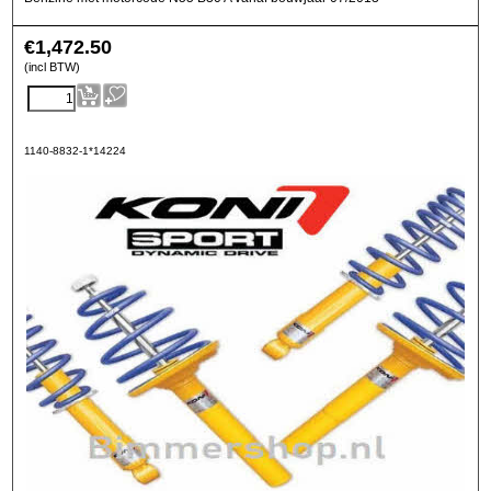
€
1,472.50
(incl BTW)
1140-8832-1*14224