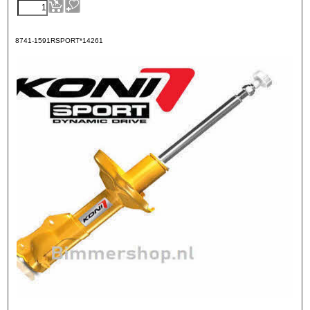
8741-1591RSPORT*14261