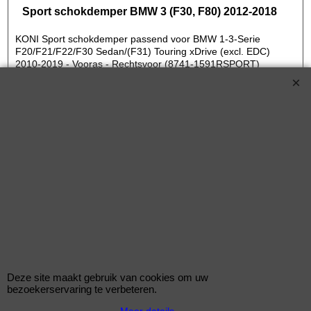
Sport schokdemper BMW 3 (F30, F80) 2012-2018
KONI Sport schokdemper passend voor BMW 1-3-Serie
F20/F21/F22/F30 Sedan/(F31) Touring xDrive (excl. EDC)
2010-2019 - Vooras - Rechtsvoor (8741-1591RSPORT)
KONI Sport schokdemper voor de BMW 3 (F30, F80) 2012-2018 335 i
xDrive 340pk Benzine met motorcode N55 B30 A vanaf bouwjaar 07/2013-
€
914.00
(incl BTW)
1120-8878-1*14366
Deze site maakt gebruik van cookies om uw
bezoekerservaring te verbeteren.
Str.T Kit BMW 3 (F30, F80) 2012-2018
Meer details