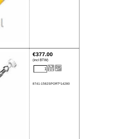
€
377.00
(incl BTW)
8741-1582SPORT*14280