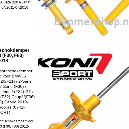
A, N26 B20 A vanaf
 04/2011-07/2016
 schokdemper
 (F30, F80)
2018
port schokdemper
d voor BMW 1-
F20/F21) / 2-Serie
3-Serie (F30) /
ouring / (F34) GT /
 (F32) Coupé/(F36)
) Cabrio 2010-
Vooras (8741-
PORT)
rt schokdemper voor
 (F30, F80) 2012-