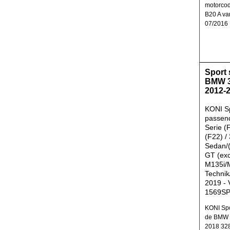
motorco
B20 A va
07/2016
Sport
BMW 3
2012-
KONI S
passen
Serie (
(F22) /
Sedan/(
GT (exc
M135i/
Technik
2019 - 
1569S
KONI Spo
de BMW 3
2018 328