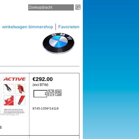
winkelwagen bimmershop
Favorieten
€
292.00
(incl BTW)
8745-1356*14119
16