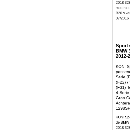
2018 328
motorco
B20 A va
07/2016
Sport
BMW 3
2012-
KONI S
passen
Serie (
(F22) / 
(F31) T
4-Serie
Gran C
Achtera
1298S
KONI Spo
de BMW 3
2018 328