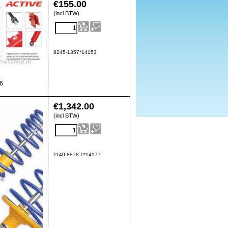
€
155.00
(incl BTW)
8245-1357*14153
16
€
1,342.00
(incl BTW)
1140-8878-1*14177