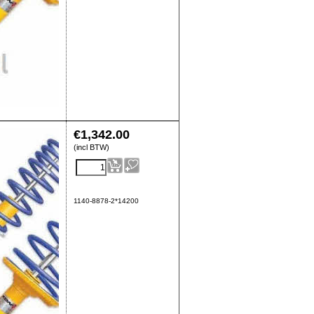
€
1,342.00
(incl BTW)
1140-8878-2*14200