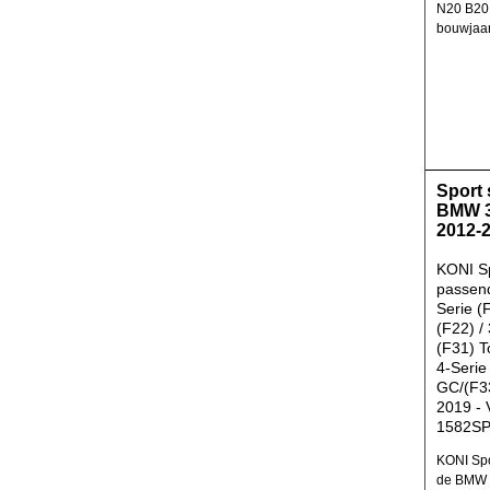
N20 B20 
bouwjaar
Sport
BMW 3
2012-
KONI S
passen
Serie (
(F22) / 
(F31) T
4-Serie
GC/(F33
2019 - 
1582S
KONI Spo
de BMW 3