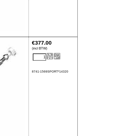
€
377.00
(incl BTW)
8741-1569SPORT*14320