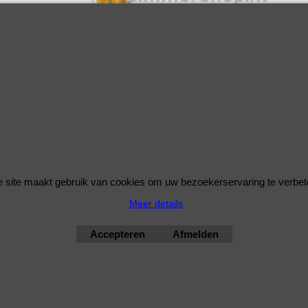
Kit BMW 3 (F30, F80) 2012-2018
r.T kit passend voor BMW 3-Serie F30 Sedan excl. M3 /
en EDC - voor-as gewicht tot 965kg (30mm) (1120-8878-1)
.T Kit voor de BMW 3 (F30, F80) 2012-2018 328 i 245pk Benzine met
e N20 B20 A, N26 B20 A vanaf bouwjaar 04/2011-07/2016
Kit BMW 3 (F30, F80) 2012-2018
 site maakt gebruik van cookies om uw bezoekerservaring te verbet
r.T kit passend voor BMW 3-Serie F30 Sedan excl. M3 /
Meer details
en EDC - voor-as gewicht v.a.966kg (30mm) (1120-8878-2)
.T Kit voor de BMW 3 (F30, F80) 2012-2018 328 i 245pk Benzine met
Accepteren
Afmelden
e N20 B20 A, N26 B20 A vanaf bouwjaar 04/2011-07/2016
bimmershop by improtec 2026
BMW Kwaliteit en Service onder 1 dak