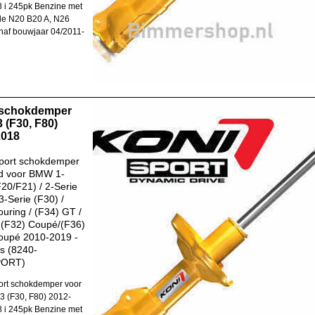
 i 245pk Benzine met
de N20 B20 A, N26
naf bouwjaar 04/2011-
 schokdemper
 (F30, F80)
2018
port schokdemper
d voor BMW 1-
F20/F21) / 2-Serie
3-Serie (F30) /
ouring / (F34) GT /
 (F32) Coupé/(F36)
oupé 2010-2019 -
s (8240-
PORT)
rt schokdemper voor
 (F30, F80) 2012-
 i 245pk Benzine met