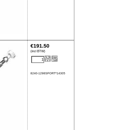
€
191.50
(incl BTW)
8240-1298SPORT*14305