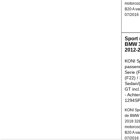
motorco
B20 A va
07/2016
Sport
BMW 3
2012-
KONI S
passen
Serie (
(F22) /
Sedan/(
GT incl
- Achte
1294S
KONI Spo
de BMW 3
2018 328
motorco
B20 A va
07/2016