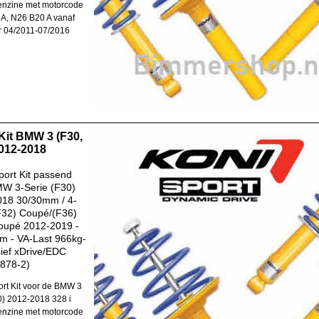
enzine met motorcode
A, N26 B20 A vanaf
 04/2011-07/2016
Kit BMW 3 (F30,
012-2018
ort Kit passend
MW 3-Serie (F30)
018 30/30mm / 4-
F32) Coupé/(F36)
oupé 2012-2019 -
m - VA-Last 966kg-
sief xDrive/EDC
878-2)
rt Kit voor de BMW 3
0) 2012-2018 328 i
enzine met motorcode