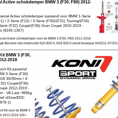
l Active schokdemper BMW 3 (F30, F80) 2012-
pecial Active schokdemper passend voor BMW 1-Serie
1) / 2-Serie (F22) / 3-Serie (F30)/(F31) Touring/(F34)
Serie (F32) Coupé/(F36) Gran Coupé 2010-2019 -
s (8245-1357)
cial Active schokdemper voor de BMW 3 (F30, F80) 2012-2018
5pk Benzine met motorcode N20 B20 A, N26 B20 A vanaf bouwjaar 04/2011-07/20
Kit BMW 3 (F30,
012-2018
ort Kit passend
MW 3-Serie (F30)
018 30/30mm / 4-
F32) Coupé/(F36)
oupé 2012-2019 -
m - VA-Last -965kg
sief xDrive/EDC
878-1)
rt Kit voor de BMW 3
0) 2012-2018 328 i