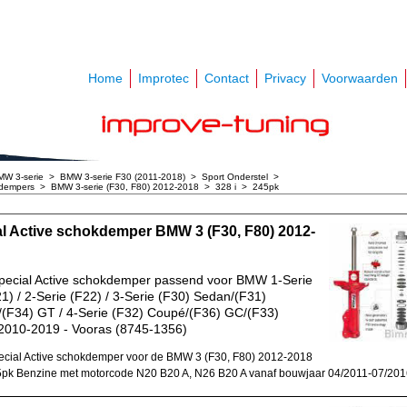
Home
Improtec
Contact
Privacy
Voorwaarden
MW 3-serie
>
BMW 3-serie F30 (2011-2018)
>
Sport Onderstel
>
dempers
>
BMW 3-serie (F30, F80) 2012-2018
>
328 i
>
245pk
l Active schokdemper BMW 3 (F30, F80) 2012-
pecial Active schokdemper passend voor BMW 1-Serie
1) / 2-Serie (F22) / 3-Serie (F30) Sedan/(F31)
/(F34) GT / 4-Serie (F32) Coupé/(F36) GC/(F33)
2010-2019 - Vooras (8745-1356)
cial Active schokdemper voor de BMW 3 (F30, F80) 2012-2018
5pk Benzine met motorcode N20 B20 A, N26 B20 A vanaf bouwjaar 04/2011-07/20