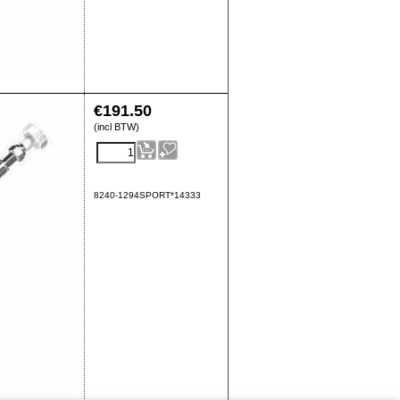
€
191.50
(incl BTW)
8240-1294SPORT*14333