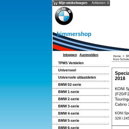
Mijn winkelwagen
Artikelen
:
0
bimmershop
Inloggen
Aanmelden
Home
>
B
Koni Schok
TPMS Ventielen
Universeel
Specia
Universele uitlaatdelen
2018
BMW 02-serie
KONI S
BMW 1-serie
(F20/F2
Touring
BMW 2-serie
Cabrio 
BMW 3-serie
KONI Spe
BMW 4-serie
328 i 24
BMW 5-serie
BMW 6-serie