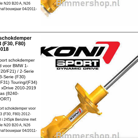
de N20 B20 A, N26
naf bouwjaar 04/2011-
 schokdemper
 (F30, F80)
2018
port schokdemper
d voor BMW 1-
F20/F21) / 2-Serie
 3-Serie (F30)
F31) Touring/(F34)
. xDrive 2010-2019
ras (8240-
PORT)
rt schokdemper voor
 (F30, F80) 2012-
 i 245pk Benzine met
de N20 B20 A, N26
naf bouwjaar 04/2011-