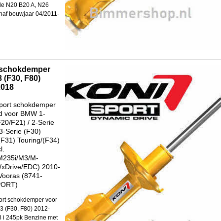
de N20 B20 A, N26
naf bouwjaar 04/2011-
 schokdemper
 (F30, F80)
2018
port schokdemper
d voor BMW 1-
F20/F21) / 2-Serie
 3-Serie (F30)
F31) Touring/(F34)
l.
M235i/M3/M-
/xDrive/EDC) 2010-
Vooras (8741-
PORT)
rt schokdemper voor
 (F30, F80) 2012-
 i 245pk Benzine met