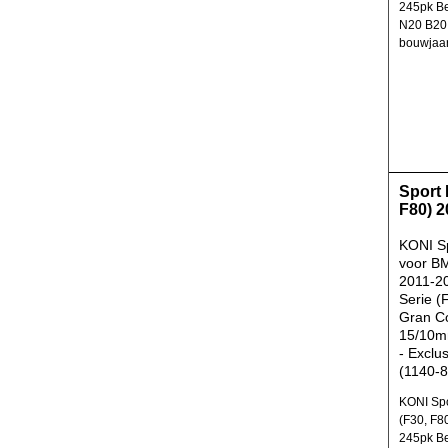
245pk B
N20 B20 
bouwjaar
Sport 
F80) 2
KONI Sp
voor B
2011-2
Serie (
Gran C
15/10m
- Exclu
(1140-8
KONI Spo
(F30, F8
245pk B