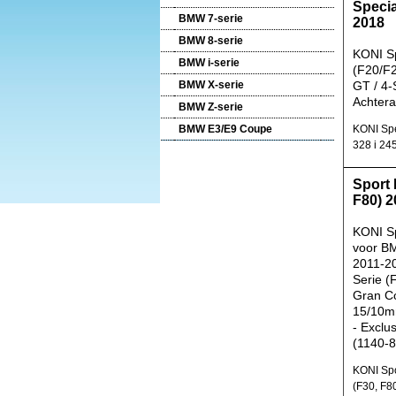
Specia
BMW 7-serie
2018
BMW 8-serie
KONI S
BMW i-serie
(F20/F2
BMW X-serie
GT / 4-
Achtera
BMW Z-serie
BMW E3/E9 Coupe
KONI Spe
328 i 24
Sport 
F80) 2
KONI Sp
voor B
2011-2
Serie (
Gran C
15/10m
- Exclu
(1140-8
KONI Spo
(F30, F8