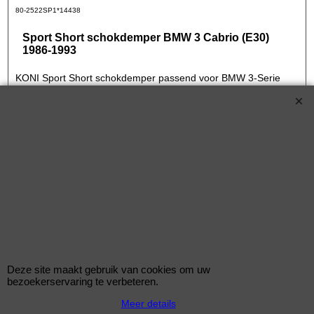
80-2522SP1*14438
Sport Short schokdemper BMW 3 Cabrio (E30)
1986-1993
KONI Sport Short schokdemper passend voor BMW 3-Serie
(E30) Sedan/Touring/Cabrio / M3 (E30) 1982-1994 - Achteras -
L-max: -40mm (80-2522SP1)
KONI Sport Short schokdemper voor de BMW 3 Cabrio (E30) 1986-1993
318 i 136pk Benzine met motorcode M42 B18 (184S1) vanaf bouwjaar
09/1990-12/1992
€
125.00
(incl BTW)
80-2641SPORT*14447
Deze site maakt gebruik van cookies om uw
Sport Short schokdemper BMW 3 Cabrio (E30)
bezoekerservaring te verbeteren.
1986-1993
Meer details