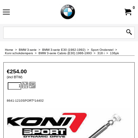
0
Home
>
BMW 3-serie
>
BMW 3-serie E30 (1982-1992)
>
Sport Onderstel
>
Koni schokdempers
>
BMW 3-serie Cabrio (E30) 1986-1993
>
318 i
>
136pk
€
254.00
(incl BTW)
8641-1210SPORT*14402