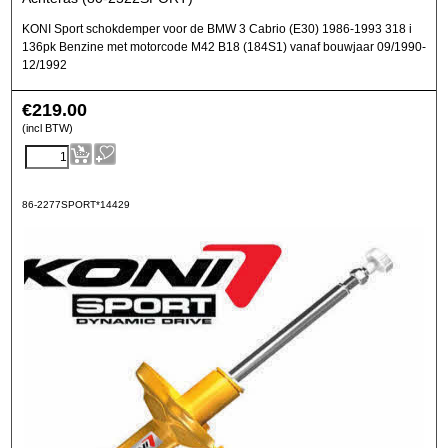
KONI Sport schokdemper voor de BMW 3 Cabrio (E30) 1986-1993 318 i
136pk Benzine met motorcode M42 B18 (184S1) vanaf bouwjaar 09/1990-
12/1992
€
219.00
(incl BTW)
86-2277SPORT*14429