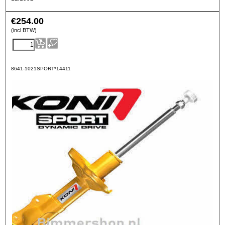
€
254.00
(incl BTW)
8641-1021SPORT*14411