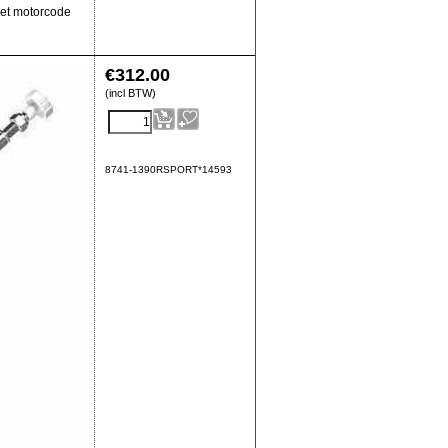
et motorcode
€
312.00
(incl BTW)
8741-1390RSPORT*14593