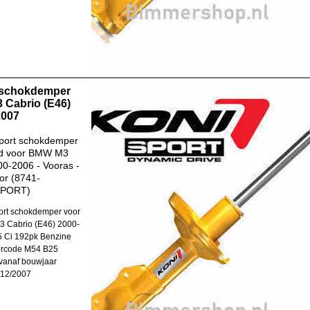
 schokdemper
 Cabrio (E46)
2007
port schokdemper
d voor BMW M3
0-2006 - Vooras -
or (8741-
SPORT)
rt schokdemper voor
 Cabrio (E46) 2000-
 Ci 192pk Benzine
orcode M54 B25
vanaf bouwjaar
-12/2007