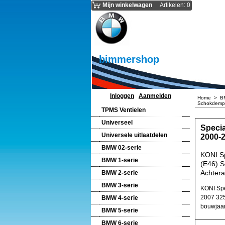
Mijn winkelwagen
Artikelen
:
0
bimmershop
Inloggen
Aanmelden
Home
>
B
Schokdemp
TPMS Ventielen
Universeel
Speci
Universele uitlaatdelen
2000-
BMW 02-serie
KONI S
BMW 1-serie
(E46) 
Achtera
BMW 2-serie
BMW 3-serie
KONI Spe
2007 325
BMW 4-serie
bouwjaa
BMW 5-serie
BMW 6-serie