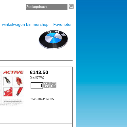
winkelwagen bimmershop
Favorieten
€
143.50
(incl BTW)
8245-1024*14535