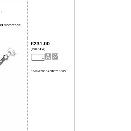
1-
et motorcode
€
231.00
(incl BTW)
8240-1203SPORT*14603