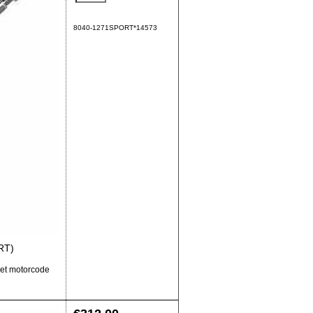
8040-1271SPORT*14573
RT)
et motorcode