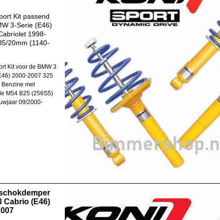
ort Kit passend
MW 3-Serie (E46)
abriolet 1998-
 35/20mm (1140-
rt Kit voor de BMW 3
E46) 2000-2007 325
 Benzine met
de M54 B25 (256S5)
uwjaar 09/2000-
 schokdemper
 Cabrio (E46)
2007