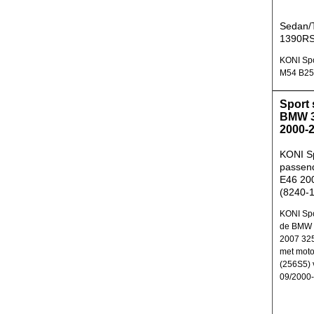
Sedan/T
1390R
KONI Spo
M54 B25 
Sport
BMW 3
2000-
KONI S
passen
E46 200
(8240-
KONI Spo
de BMW 3
2007 325
met mot
(256S5) 
09/2000