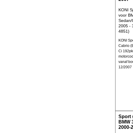
KONI Sp
voor B
Sedan/C
2005 -
4851)
KONI Spo
Cabrio (
Ci 192pk
motorco
vanaf bo
12/2007
Sport
BMW 3
2000-