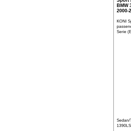
Sport
BMW 3
2000-
KONI S
passen
Serie (
Sedan/T
1390L