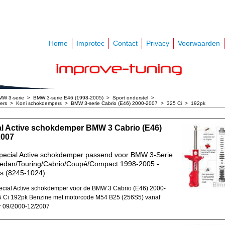
Home
Improtec
Contact
Privacy
Voorwaarden
MW 3-serie
>
BMW 3-serie E46 (1998-2005)
>
Sport onderstel
>
ers
>
Koni schokdempers
>
BMW 3-serie Cabrio (E46) 2000-2007
>
325 Ci
>
192pk
al Active schokdemper BMW 3 Cabrio (E46)
2007
pecial Active schokdemper passend voor BMW 3-Serie
Sedan/Touring/Cabrio/Coupé/Compact 1998-2005 -
s (8245-1024)
cial Active schokdemper voor de BMW 3 Cabrio (E46) 2000-
 Ci 192pk Benzine met motorcode M54 B25 (256S5) vanaf
r 09/2000-12/2007