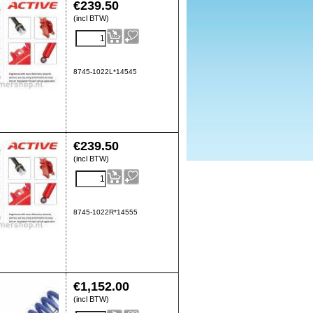
€
239.50
(incl BTW)
8745-1022L*14545
€
239.50
(incl BTW)
8745-1022R*14555
€
1,152.00
(incl BTW)