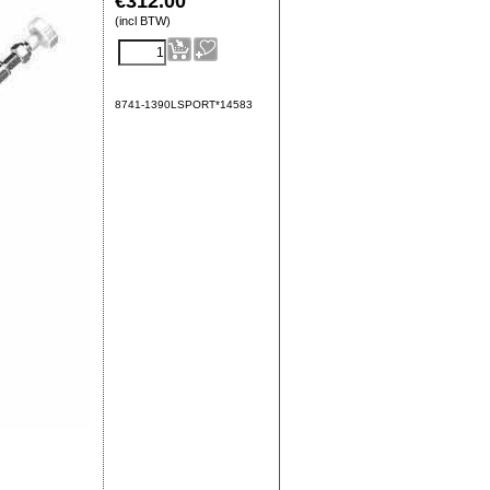
€
312.00
(incl BTW)
8741-1390LSPORT*14583