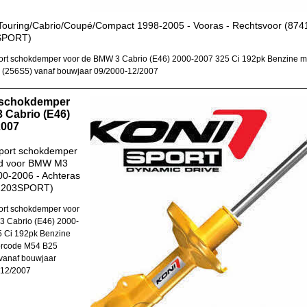
ouring/Cabrio/Coupé/Compact 1998-2005 - Vooras - Rechtsvoor (874
SPORT)
rt schokdemper voor de BMW 3 Cabrio (E46) 2000-2007 325 Ci 192pk Benzine m
(256S5) vanaf bouwjaar 09/2000-12/2007
 schokdemper
 Cabrio (E46)
2007
port schokdemper
d voor BMW M3
0-2006 - Achteras
1203SPORT)
rt schokdemper voor
 Cabrio (E46) 2000-
 Ci 192pk Benzine
orcode M54 B25
vanaf bouwjaar
-12/2007