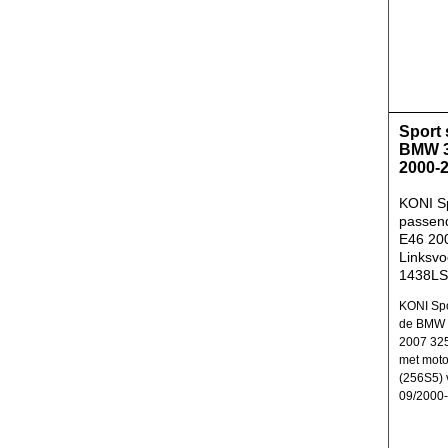
Sport
BMW 3
2000-
KONI S
passen
E46 200
Linksvo
1438L
KONI Spo
de BMW 3
2007 325
met mot
(256S5) 
09/2000