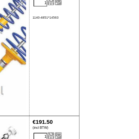
1140-4851*14563
€
191.50
(incl BTW)