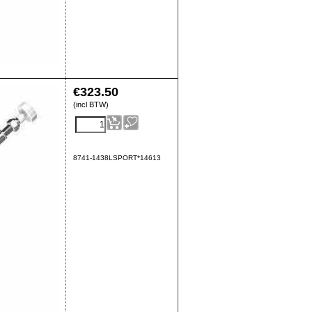
€
323.50
(incl BTW)
8741-1438LSPORT*14613