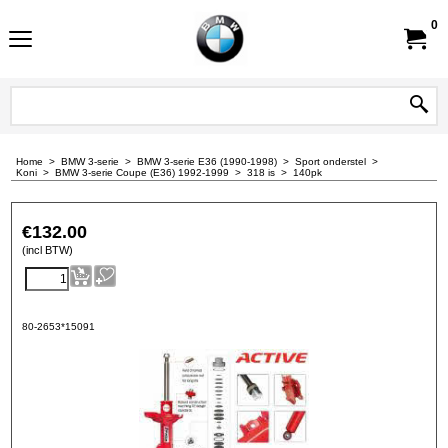
0
Home
>
BMW 3-serie
>
BMW 3-serie E36 (1990-1998)
>
Sport onderstel
>
Koni
>
BMW 3-serie Coupe (E36) 1992-1999
>
318 is
>
140pk
€
132.00
(incl BTW)
80-2653*15091