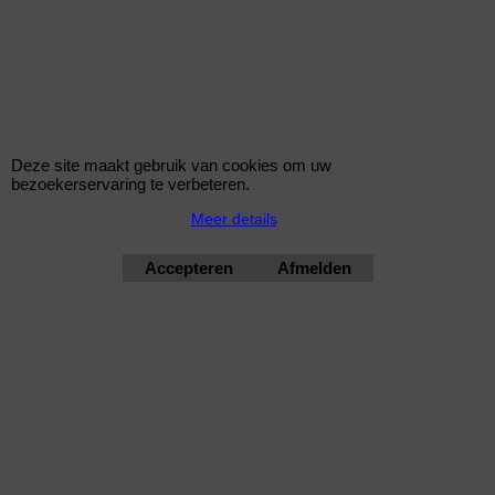
KONI STR.T schokdemper voor de BMW 3 Coupe (E36) 1992-1999 318 is
140pk Benzine met motorcode M44 B19 (194S1) vanaf bouwjaar 09/1995-
04/1999
€
222.50
(incl BTW)
Deze site maakt gebruik van cookies om uw
bezoekerservaring te verbeteren.
Meer details
8750-1010L*15193
Accepteren
Afmelden