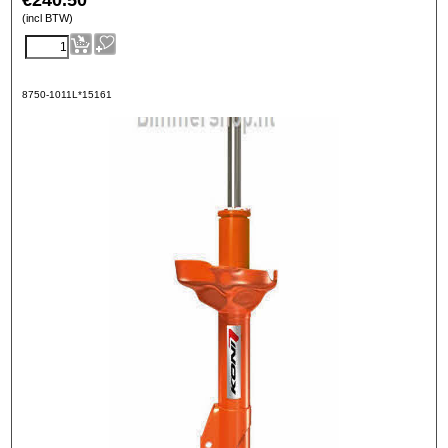
€
240.50
(incl BTW)
8750-1011L*15161