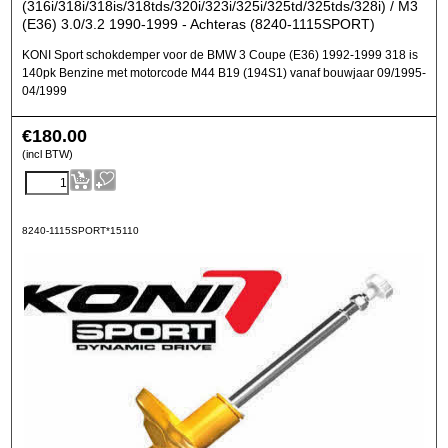
(316i/318i/318is/318tds/320i/323i/325i/325td/325tds/328i) / M3
(E36) 3.0/3.2 1990-1999 - Achteras (8240-1115SPORT)
KONI Sport schokdemper voor de BMW 3 Coupe (E36) 1992-1999 318 is
140pk Benzine met motorcode M44 B19 (194S1) vanaf bouwjaar 09/1995-
04/1999
€
180.00
(incl BTW)
8240-1115SPORT*15110