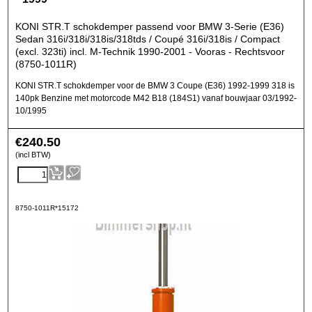
KONI STR.T schokdemper passend voor BMW 3-Serie (E36)
Sedan 316i/318i/318is/318tds / Coupé 316i/318is / Compact
(excl. 323ti) incl. M-Technik 1990-2001 - Vooras - Rechtsvoor
(8750-1011R)
KONI STR.T schokdemper voor de BMW 3 Coupe (E36) 1992-1999 318 is
140pk Benzine met motorcode M42 B18 (184S1) vanaf bouwjaar 03/1992-
10/1995
€
240.50
(incl BTW)
8750-1011R*15172