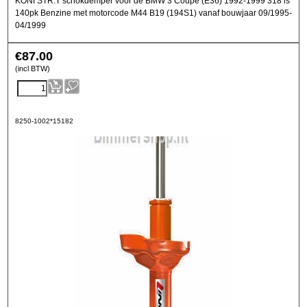
KONI STR.T schokdemper voor de BMW 3 Coupe (E36) 1992-1999 318 is
140pk Benzine met motorcode M44 B19 (194S1) vanaf bouwjaar 09/1995-
04/1999
€
87.00
(incl BTW)
8250-1002*15182