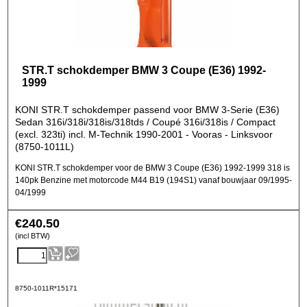
STR.T schokdemper BMW 3 Coupe (E36) 1992-
1999
KONI STR.T schokdemper passend voor BMW 3-Serie (E36)
Sedan 316i/318i/318is/318tds / Coupé 316i/318is / Compact
(excl. 323ti) incl. M-Technik 1990-2001 - Vooras - Linksvoor
(8750-1011L)
KONI STR.T schokdemper voor de BMW 3 Coupe (E36) 1992-1999 318 is
140pk Benzine met motorcode M44 B19 (194S1) vanaf bouwjaar 09/1995-
04/1999
€
240.50
(incl BTW)
8750-1011R*15171