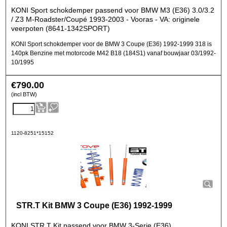
KONI Sport schokdemper passend voor BMW M3 (E36) 3.0/3.2
/ Z3 M-Roadster/Coupé 1993-2003 - Vooras - VA: originele
veerpoten (8641-1342SPORT)
KONI Sport schokdemper voor de BMW 3 Coupe (E36) 1992-1999 318 is
140pk Benzine met motorcode M42 B18 (184S1) vanaf bouwjaar 03/1992-
10/1995
€
790.00
(incl BTW)
1120-8251*15152
STR.T Kit BMW 3 Coupe (E36) 1992-1999
KONI STR.T Kit passend voor BMW 3-Serie (E36)