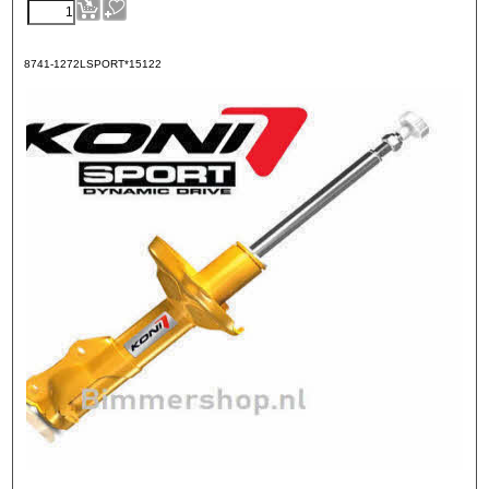
8741-1272LSPORT*15122