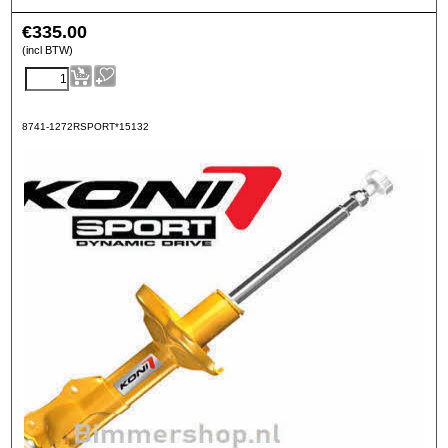
€
335.00
(incl BTW)
8741-1272RSPORT*15132