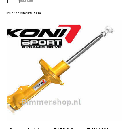
8240-1203SPORT*15336