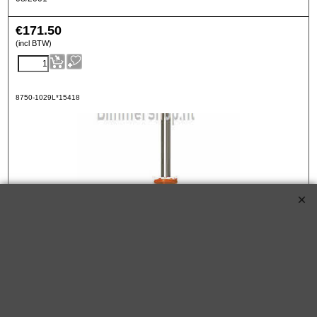
€
171.50
(incl BTW)
8750-1029L*15418