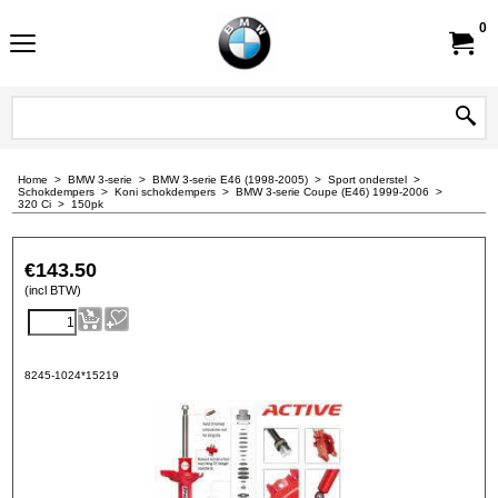
0
Home
>
BMW 3-serie
>
BMW 3-serie E46 (1998-2005)
>
Sport onderstel
>
Schokdempers
>
Koni schokdempers
>
BMW 3-serie Coupe (E46) 1999-2006
>
320 Ci
>
150pk
€
143.50
(incl BTW)
8245-1024*15219