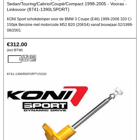
Sedan/Touring/Cabrio/Coupé/Compact 1998-2005 - Vooras -
Linksvoor (8741-1390LSPORT)
KONI Sport schokdemper voor de BMW 3 Coupe (E46) 1999-2006 320 Ci
150pk Benzine met motorcode M52 B20 (206S4) vanaf bouwjaar 02/1999-
08/2001
€
312.00
(incl BTW)
8741-1390RSPORT*15320