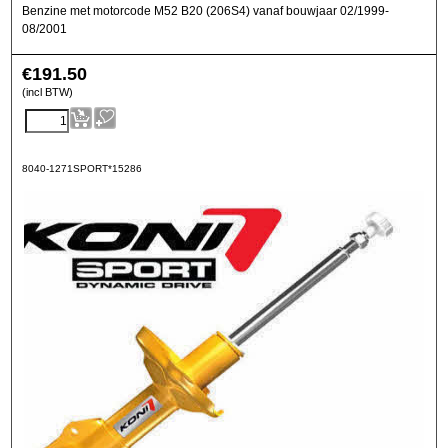
Benzine met motorcode M52 B20 (206S4) vanaf bouwjaar 02/1999-
08/2001
€
191.50
(incl BTW)
8040-1271SPORT*15286