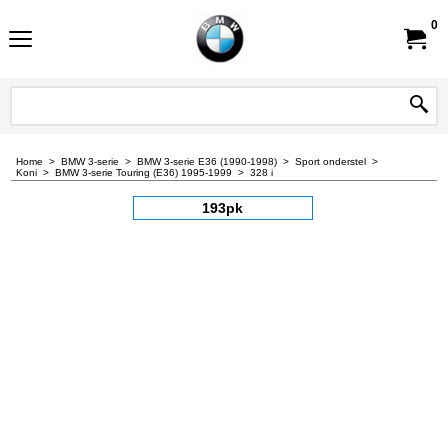
0
Home
>
BMW 3-serie
>
BMW 3-serie E36 (1990-1998)
>
Sport onderstel
>
Koni
>
BMW 3-serie Touring (E36) 1995-1999
>
328 i
193pk