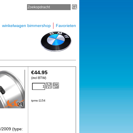
winkelwagen bimmershop
Favorieten
€
44.95
(incl BTW)
tpms-1154
/2009 (type: