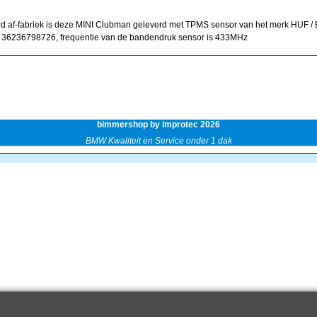
d af-fabriek is deze MINI Clubman geleverd met TPMS sensor van het merk HUF 
36236798726, frequentie van de bandendruk sensor is 433MHz
bimmershop by improtec 2026
BMW Kwaliteit en Service onder 1 dak