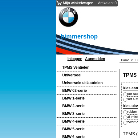
Mijn winkelwagen
Artikelen
:
0
bimmershop
Inloggen
Aanmelden
Home
>
T
TPMS Ventielen
TPMS 
Universeel
Universele uitlaatdelen
kies aan
BMW 02-serie
per st
BMW 1-serie
set 4 
BMW 2-serie
kies uit
rubber
BMW 3-serie
alumin
BMW 4-serie
zwart 
BMW 5-serie
TPMS (R
BMW 6-serie