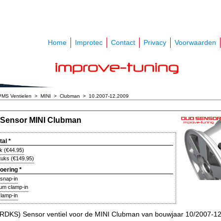
Home
Improtec
Contact
Privacy
Voorwaarden
PMS Ventielen
>
MINI
>
Clubman
>
10.2007-12.2009
Sensor MINI Clubman
tal
*
uk
(
€44.95
)
stuks
(
€149.95
)
voering
*
 snap-in
ium clamp-in
clamp-in
DKS) Sensor ventiel voor de MINI Clubman van bouwjaar 10/2007-12