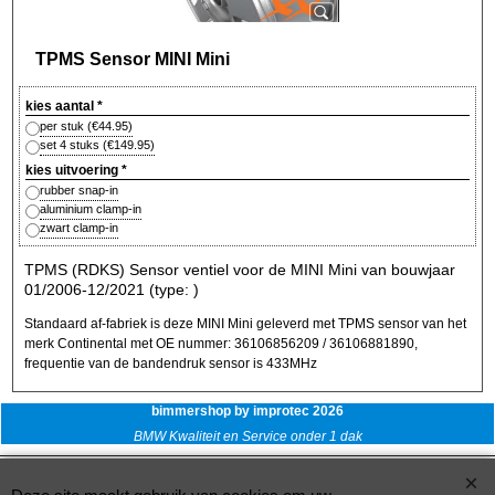
TPMS Sensor MINI Mini
kies aantal
*
per stuk
(
€44.95
)
set 4 stuks
(
€149.95
)
kies uitvoering
*
rubber snap-in
aluminium clamp-in
zwart clamp-in
TPMS (RDKS) Sensor ventiel voor de MINI Mini van bouwjaar
01/2006-12/2021 (type: )
Standaard af-fabriek is deze MINI Mini geleverd met TPMS sensor van het
merk Continental met OE nummer: 36106856209 / 36106881890,
frequentie van de bandendruk sensor is 433MHz
bimmershop by improtec 2026
BMW Kwaliteit en Service onder 1 dak