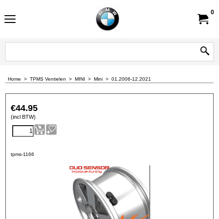
0
Home
>
TPMS Ventielen
>
MINI
>
Mini
>
01.2006-12.2021
€
44.95
(incl BTW)
tpms-1166