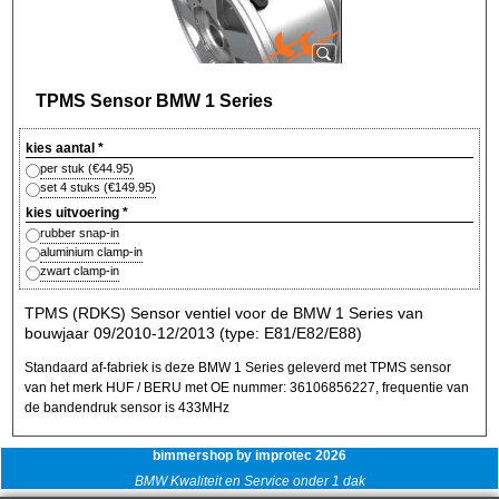
TPMS Sensor BMW 1 Series
kies aantal
*
per stuk
(
€44.95
)
set 4 stuks
(
€149.95
)
kies uitvoering
*
rubber snap-in
aluminium clamp-in
zwart clamp-in
TPMS (RDKS) Sensor ventiel voor de BMW 1 Series van
bouwjaar 09/2010-12/2013 (type: E81/E82/E88)
Standaard af-fabriek is deze BMW 1 Series geleverd met TPMS sensor
van het merk HUF / BERU met OE nummer: 36106856227, frequentie van
de bandendruk sensor is 433MHz
bimmershop by improtec 2026
BMW Kwaliteit en Service onder 1 dak