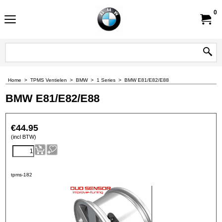
0
Home
>
TPMS Ventielen
>
BMW
>
1 Series
>
BMW E81/E82/E88
BMW E81/E82/E88
€
44.95
(incl BTW)
tpms-182