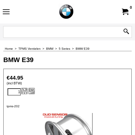
0
Home
>
TPMS Ventielen
>
BMW
>
5 Series
>
BMW E39
BMW E39
€
44.95
(incl BTW)
tpms-202