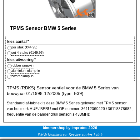
TPMS Sensor BMW 5 Series
kies aantal
*
per stuk
(
€44.95
)
set 4 stuks
(
€149.95
)
kies uitvoering
*
rubber snap-in
aluminium clamp-in
zwart clamp-in
TPMS (RDKS) Sensor ventiel voor de BMW 5 Series van
bouwjaar 01/1998-12/2005 (type: E39)
Standaard af-fabriek is deze BMW 5 Series geleverd met TPMS sensor
van het merk HUF / BERU met OE nummer: 36112360420 / 36118378682,
frequentie van de bandendruk sensor is 433MHz
bimmershop by improtec 2026
BMW Kwaliteit en Service onder 1 dak