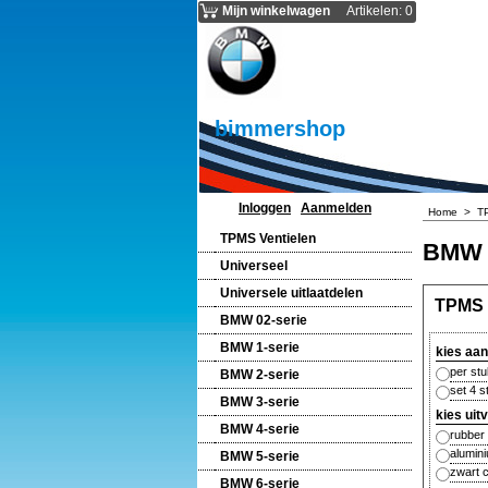
Mijn winkelwagen
Artikelen
:
0
bimmershop
Inloggen
Aanmelden
Home
>
T
TPMS Ventielen
BMW E
Universeel
Universele uitlaatdelen
TPMS 
BMW 02-serie
BMW 1-serie
kies aan
per st
BMW 2-serie
set 4 
BMW 3-serie
kies uit
BMW 4-serie
rubber
alumin
BMW 5-serie
zwart 
BMW 6-serie