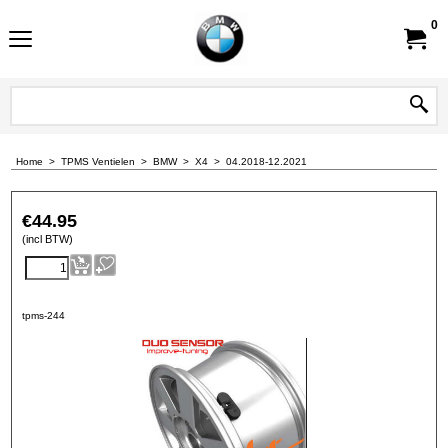
0
Home
>
TPMS Ventielen
>
BMW
>
X4
>
04.2018-12.2021
€
44.95
(incl BTW)
tpms-244