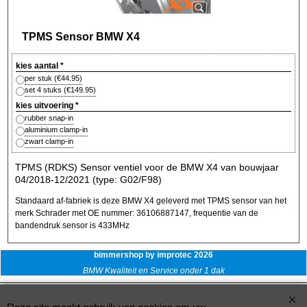
TPMS Sensor BMW X4
kies aantal
*
per stuk
(
€44.95
)
set 4 stuks
(
€149.95
)
kies uitvoering
*
rubber snap-in
aluminium clamp-in
zwart clamp-in
TPMS (RDKS) Sensor ventiel voor de BMW X4 van bouwjaar
04/2018-12/2021 (type: G02/F98)
Standaard af-fabriek is deze BMW X4 geleverd met TPMS sensor van het
merk Schrader met OE nummer: 36106887147, frequentie van de
bandendruk sensor is 433MHz
bimmershop by improtec 2026
BMW Kwaliteit en Service onder 1 dak