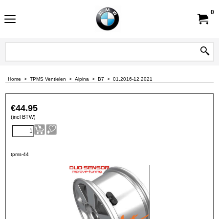
0
Home
>
TPMS Ventielen
>
Alpina
>
B7
>
01.2016-12.2021
€
44.95
(incl BTW)
tpms-44