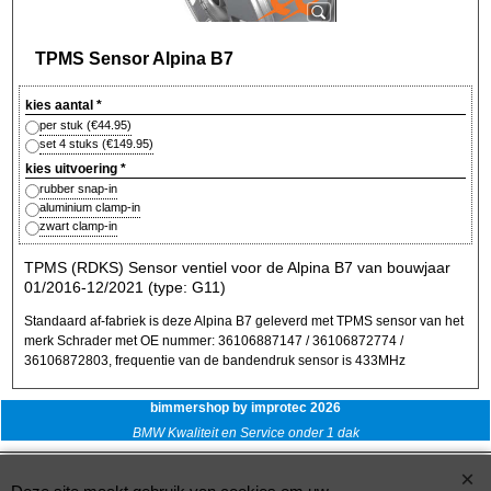
TPMS Sensor Alpina B7
kies aantal
*
per stuk
(
€44.95
)
set 4 stuks
(
€149.95
)
kies uitvoering
*
rubber snap-in
aluminium clamp-in
zwart clamp-in
TPMS (RDKS) Sensor ventiel voor de Alpina B7 van bouwjaar
01/2016-12/2021 (type: G11)
Standaard af-fabriek is deze Alpina B7 geleverd met TPMS sensor van het
merk Schrader met OE nummer: 36106887147 / 36106872774 /
36106872803, frequentie van de bandendruk sensor is 433MHz
bimmershop by improtec 2026
BMW Kwaliteit en Service onder 1 dak