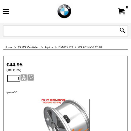
0
Home
>
TPMS Ventielen
>
Alpina
>
BMW X D3
>
03.2014-06.2018
€
44.95
(incl BTW)
tpms-50