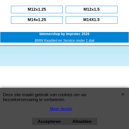
M12x1.25
M12x1.5
M14x1.25
M14X1.5
bimmershop by improtec 2026
BMW Kwaliteit en Service onder 1 dak
Deze site maakt gebruik van cookies om uw
bezoekerservaring te verbeteren.
Meer details
Accepteren
Afmelden