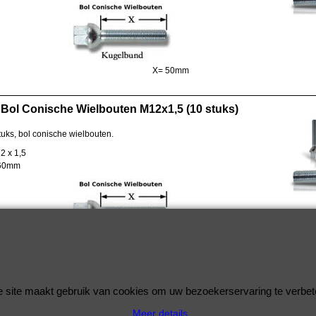
X= 50mm
Bol Conische Wielbouten M12x1,5 (10 stuks)
tuks, bol conische wielbouten.
2 x 1,5
 60mm
X= 60mm
bimmershop by improtec 2026
 site maakt gebruik van cookies om uw bezoekerservaring te verbet
BMW Kwaliteit en Service onder 1 dak
Meer details