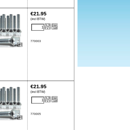
€
21.95
(incl BTW)
770003
€
21.95
(incl BTW)
770005