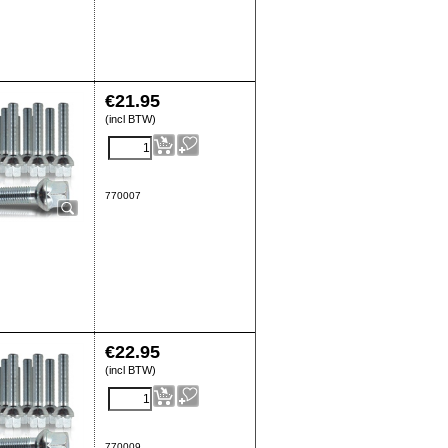
€
21.95
(incl BTW)
770007
€
22.95
(incl BTW)
770009