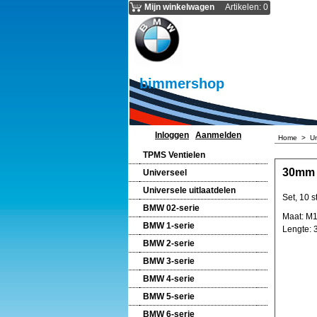
Mijn winkelwagen
Artikelen
:
0
bimmershop
Inloggen
Aanmelden
Home
>
U
TPMS Ventielen
30mm 
Universeel
Universele uitlaatdelen
Set, 10 s
BMW 02-serie
Maat: M1
BMW 1-serie
Lengte:
BMW 2-serie
BMW 3-serie
BMW 4-serie
BMW 5-serie
BMW 6-serie