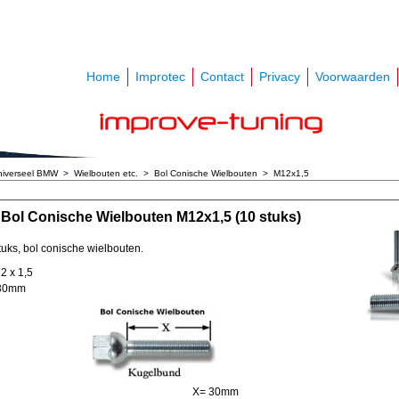
Home
Improtec
Contact
Privacy
Voorwaarden
niverseel BMW
>
Wielbouten etc.
>
Bol Conische Wielbouten
>
M12x1,5
Bol Conische Wielbouten M12x1,5 (10 stuks)
tuks, bol conische wielbouten.
2 x 1,5
 30mm
X= 30mm