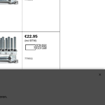
€
22.95
(incl BTW)
770011
eren.