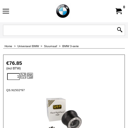
0
Home
>
Universeel BMW
>
Stuurnaaf
>
BMW 3-serie
€
76.85
(incl BTW)
QS.N1502*97