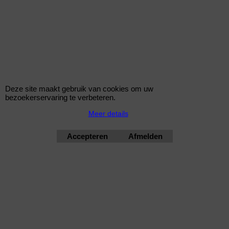
QS.N1510*117
Deze site maakt gebruik van cookies om uw
bezoekerservaring te verbeteren.
Meer details
Stuurnaaf BMW E90 3-serie (2005 tot 2013)
Stuurnaaf voor de BMW Serie 3 E90 vanaf 2005 tot 2013. Voor
Accepteren
Afmelden
modellen standaard voorzien van Airbag. Aantal tanden
spiebaan en diameter: 66T Ø 21.35mm.
bimmershop by improtec 2026
BMW Kwaliteit en Service onder 1 dak