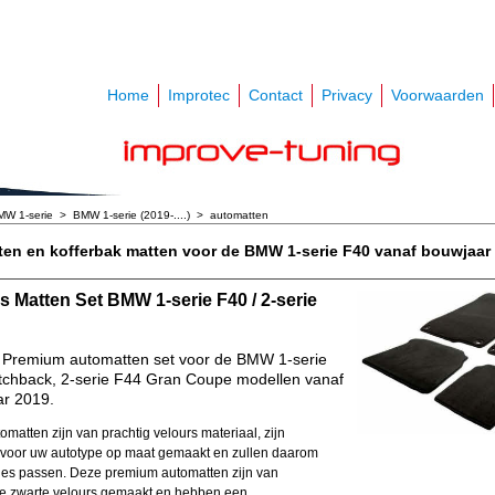
Home
Improtec
Contact
Privacy
Voorwaarden
MW 1-serie
>
BMW 1-serie (2019-....)
>
automatten
en en kofferbak matten voor de BMW 1-serie F40 vanaf bouwjaar 
s Matten Set BMW 1-serie F40 / 2-serie
 Premium automatten set voor de BMW 1-serie
chback, 2-serie F44 Gran Coupe modellen vanaf
r 2019.
matten zijn van prachtig velours materiaal, zijn
 voor uw autotype op maat gemaakt en zullen daarom
ies passen. Deze premium automatten zijn van
 zwarte velours gemaakt en hebben een