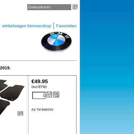
winkelwagen bimmershop
Favorieten
2019.
€
49.95
(incl BTW)
AS TM BM555V