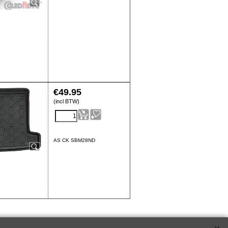
€
49.95
(incl BTW)
AS CK SBM28ND