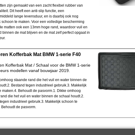
ten zijn gemaakt van een zacht flexibel rubber van
iteit. Dit heeft een anti-slip functie, een
iddeld lange levensduur, en is daarbij ook nog
k schoon te maken. Voor een volledige bescherming
e matten ook een 13mm hoge rand, waardoor vuil en
d binnen de mat blijven en de mat zelf perfect opgaat in
eur.
ren Kofferbak Mat BMW 1-serie F40
n Kofferbak Mat / Schaal voor de BMW 1-serie
eurs modellen vanaf bouwjaar 2019.
 omhoog staande rand die het vuil en water binnen de
udt.2. Bestand tegen industrieel gebruik.3. Makkelijk
e maken.4. Behoudt de pasvorm.1. Dikke omhoog
rand die het vuil en water binnen de schaal houdt.2.
tegen industrieel gebruik.3. Makkelijk schoon te
 Behoudt de pasvorm.