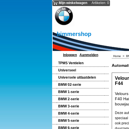
Mijn winkelwagen
Artikelen
:
0
bimmershop
Inloggen
Aanmelden
Home
>
B
TPMS Ventielen
Automatt
Universeel
Universele uitlaatdelen
Velour
F44
BMW 02-serie
BMW 1-serie
Velours
F40 Hat
BMW 2-serie
bouwjaa
BMW 3-serie
Deze auto
BMW 4-serie
speciaal
BMW 5-serie
ook prec
BMW 6-serie
duurzame