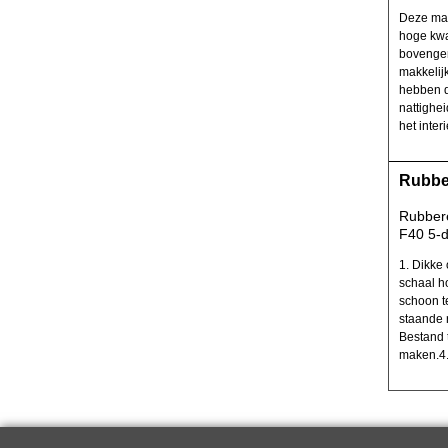
Deze mat
hoge kwal
bovengem
makkelij
hebben d
nattighei
het interi
Rubbe
Rubbere
F40 5-d
1. Dikke
schaal ho
schoon t
staande 
Bestand 
maken.4.