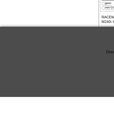
geen
met GO
RACEWA
M240i 
Deze ver
achterzi
Deze