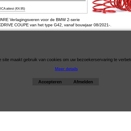
CA attest
(
€4.95
)
RE Verlagingsveren voor de BMW 2-serie
XDRIVE COUPE van het type G42, vanaf bouwjaar 08/2021-.
enset zal uw BMW 2-serie verlagen met circa 30mm aan de voorzijde en 25mm aa
jde.
keuring: TüV / GOCA
bimmershop by improtec 2026
BMW Kwaliteit en Service onder 1 dak
 site maakt gebruik van cookies om uw bezoekerservaring te verbet
Meer details
Accepteren
Afmelden