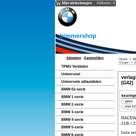
Mijn winkelwagen
Artikelen
:
0
bimmershop
Inloggen
Aanmelden
Home
>
B
Coupe
>
2
TPMS Ventielen
Universeel
verla
Universele uitlaatdelen
(G42)
BMW 02-serie
keuring
BMW 1-serie
geen
BMW 2-serie
met GO
BMW 3-serie
RACEWA
BMW 4-serie
218i / 
BMW 5-serie
Deze ver
BMW 6-serie