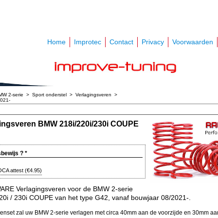
Home
Improtec
Contact
Privacy
Voorwaarden
MW 2-serie
>
Sport onderstel
>
Verlagingsveren
>
021-
gingsveren BMW 218i/220i/230i COUPE
sbewijs ?
*
CA attest
(
€4.95
)
RE Verlagingsveren voor de BMW 2-serie
220i / 230i COUPE van het type G42, vanaf bouwjaar 08/2021-.
enset zal uw BMW 2-serie verlagen met circa 40mm aan de voorzijde en 30mm aa