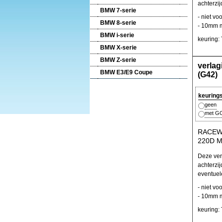
achterzi
BMW 7-serie
- niet vo
BMW 8-serie
- 10mm m
BMW i-serie
keuring:
BMW X-serie
BMW Z-serie
verla
BMW E3/E9 Coupe
(G42)
keuring
geen
met GO
RACEWA
220D M
Deze ver
achterzij
eventuel
- niet vo
- 10mm m
keuring: