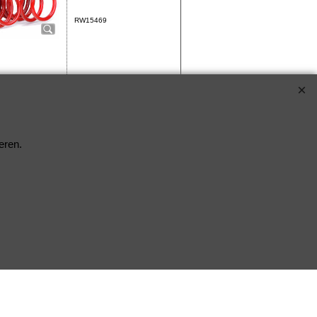
RW15469
n de
eren.