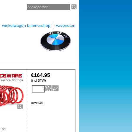
winkelwagen bimmershop
Favorieten
€
164.95
(incl BTW)
RW15480
n de