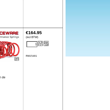
€
164.95
(incl BTW)
RW15481
n de