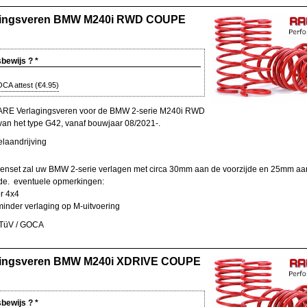
gingsveren BMW M240i RWD COUPE
sbewijs ?
*
CA attest
(
€4.95
)
E Verlagingsveren voor de BMW 2-serie M240i RWD
n het type G42, vanaf bouwjaar 08/2021-.
elaandrijving
enset zal uw BMW 2-serie verlagen met circa 30mm aan de voorzijde en 25mm aa
jde.
eventuele opmerkingen:
or 4x4
inder verlaging op M-uitvoering
 TüV / GOCA
gingsveren BMW M240i XDRIVE COUPE
sbewijs ?
*