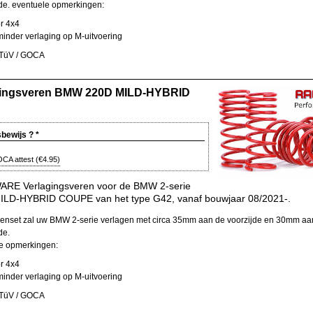
jde.
eventuele opmerkingen:
or 4x4
inder verlaging op M-uitvoering
 TüV / GOCA
gingsveren BMW 220D MILD-HYBRID
sbewijs ?
*
CA attest
(
€4.95
)
RE Verlagingsveren voor de BMW 2-serie
ILD-HYBRID COUPE van het type G42, vanaf bouwjaar 08/2021-.
enset zal uw BMW 2-serie verlagen met circa 35mm aan de voorzijde en 30mm aa
de.
e opmerkingen:
or 4x4
inder verlaging op M-uitvoering
 TüV / GOCA