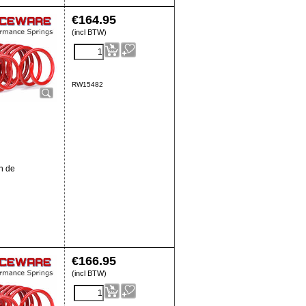
€
164.95
(incl BTW)
RW15482
n de
€
166.95
(incl BTW)