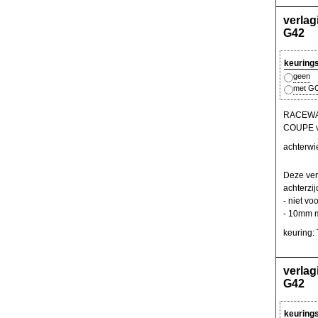
verla
G42
keuring
geen
met GO
RACEWAR
COUPE va
achterwi
Deze ver
achterzi
- niet vo
- 10mm m
keuring:
verla
G42
keuring