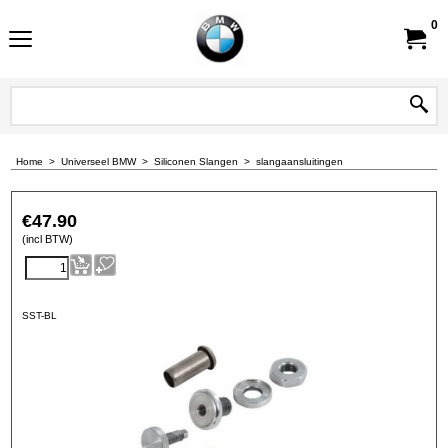
0
Home
>
Universeel BMW
>
Siliconen Slangen
>
slangaansluitingen
€
47.90
(incl BTW)
SST-BL