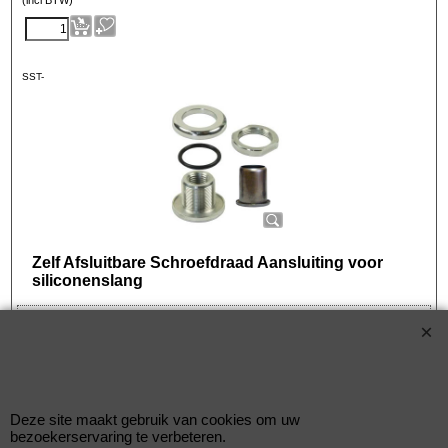
(incl BTW)
SST-
Zelf Afsluitbare Schroefdraad Aansluiting voor
siliconenslang
Self Sealing Kits voor het aansluiten van o.a. sensoren op bijvoorbeeld
siliconenslangen. Leverbaar in diverse binnendraad afmetingen.
Geschikt voor gebruik in siliconen en rubberen slangen.
Deze site maakt gebruik van cookies om uw
Getest tot 4 bar.
bezoekerservaring te verbeteren.