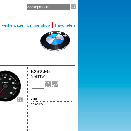
winkelwagen bimmershop
Favorieten
€
232.95
(incl BTW)
VDO
333-015-