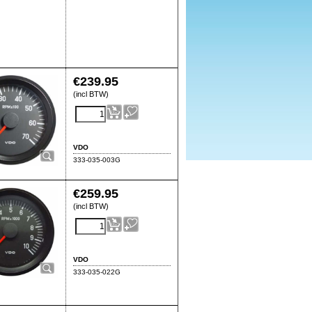
€
239.95
(incl BTW)
VDO
333-035-003G
€
259.95
(incl BTW)
VDO
333-035-022G