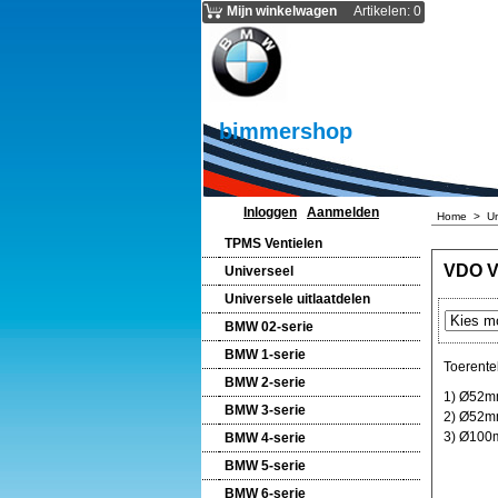
Mijn winkelwagen
Artikelen
:
0
bimmershop
Inloggen
Aanmelden
Home
>
U
TPMS Ventielen
VDO Vi
Universeel
Universele uitlaatdelen
BMW 02-serie
BMW 1-serie
Toerentel
BMW 2-serie
1) Ø52mm
BMW 3-serie
2) Ø52mm
3) Ø100m
BMW 4-serie
BMW 5-serie
BMW 6-serie