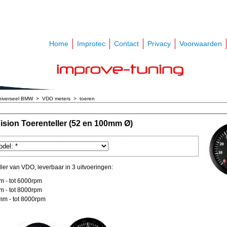
Home
Improtec
Contact
Privacy
Voorwaarden
niverseel BMW
>
VDO meters
>
toeren
sion Toerenteller (52 en 100mm Ø)
ler van VDO, leverbaar in 3 uitvoeringen:
 - tot 6000rpm
 - tot 8000rpm
m - tot 8000rpm