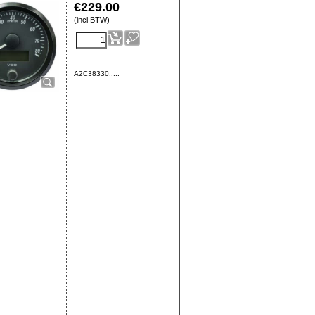
€
229.00
(incl BTW)
A2C38330.....