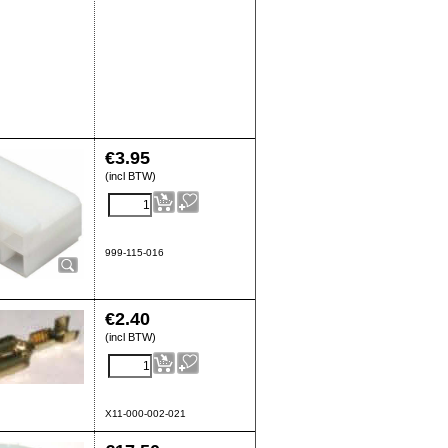
€
3.95
(incl BTW)
999-115-016
€
2.40
(incl BTW)
X11-000-002-021