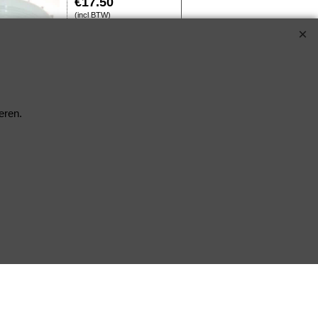
€
17.50
(incl BTW)
VDO
800-005-005G
eren.