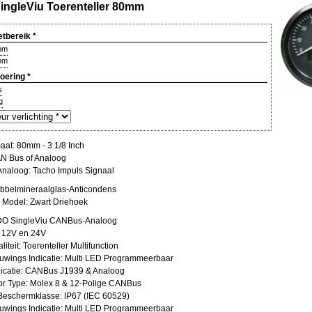
ingleViu Toerenteller 80mm
etbereik
*
pm
pm
voering
*
s
g
at: 80mm - 3 1/8 Inch
AN Bus of Analoog
Analoog: Tacho Impuls Signaal
bbelmineraalglas-Anticondens
g Model: Zwart Driehoek
VDO SingleViu CANBus-Analoog
 12V en 24V
liteit: Toerenteller Multifunction
wings Indicatie: Multi LED Programmeerbaar
catie: CANBus J1939 & Analoog
r Type: Molex 8 & 12-Polige CANBus
 Beschermklasse: IP67 (IEC 60529)
wings Indicatie: Multi LED Programmeerbaar