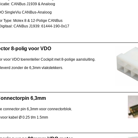
catie: CANBus J1939 & Analoog
VDO SingleViu CANBus-Analoog
r Type: Molex 8 & 12-Polige CANBus
Digitaal: CANBus J1939: 61444-190-0x17
ctor 8-polig voor VDO
r voor VDO toerenteller Cockpit met 8-polige aansluiting.
leverd zonder de 6,3mm vlakstekkers.
onnectorpin 6,3mm
 connector pin 6,3mm voor connectorblok.
 voor kabel Ø 0.25 t/m 1.5mm