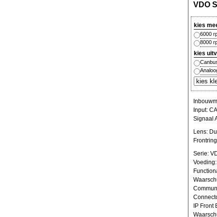
VDO S
kies me
6000 r
8000 r
kies uit
Canbu
Analoo
Inbouwma
Input: C
Signaal 
Lens: Du
Frontrin
Serie: 
Voeding:
Functiona
Waarschu
Communi
Connecto
IP Front
Waarschu