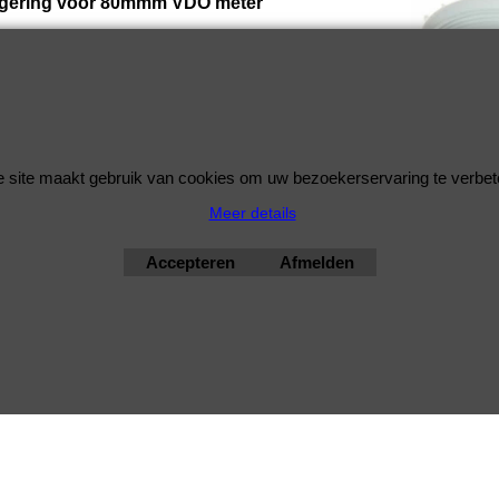
gering voor 80mmm VDO meter
Ring Spinlock Moer voor o.a. de 80mm Toerenteller Cockpit die
d geleverd worden met beugels.
ken als paneel glad is.
 site maakt gebruik van cookies om uw bezoekerservaring te verbet
bimmershop by improtec 2026
Meer details
BMW Kwaliteit en Service onder 1 dak
Accepteren
Afmelden