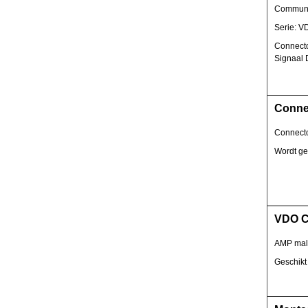
Communi
Serie: 
Connecto
Signaal 
Conne
Connecto
Wordt ge
VDO C
AMP male
Geschikt