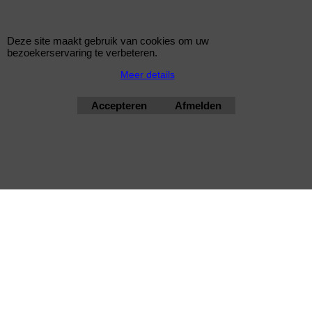
velg en aftermarket remsysteem.
spray 710ml
Deze site maakt gebruik van cookies om uw
bezoekerservaring te verbeteren.
bimmershop by improtec 2026
BMW Kwaliteit en Service onder 1 dak
Meer details
Accepteren
Afmelden