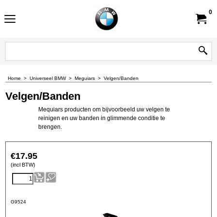
0
Home
>
Universeel BMW
>
Meguiars
>
Velgen/Banden
Velgen/Banden
Mequiars producten om bijvoorbeeld uw velgen te
reinigen en uw banden in glimmende conditie te
brengen.
€
17.95
(incl BTW)
G9524