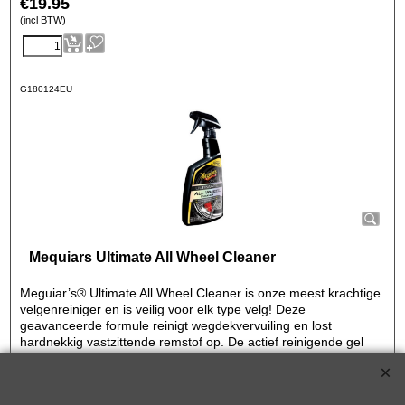
€
19.95
(incl BTW)
G180124EU
Mequiars Ultimate All Wheel Cleaner
Meguiar’s® Ultimate All Wheel Cleaner is onze meest krachtige
velgenreiniger en is veilig voor elk type velg! Deze
geavanceerde formule reinigt wegdekvervuiling en lost
hardnekkig vastzittende remstof op. De actief reinigende gel
formule laat remstof paars kleuren en wegdekvervuiling wordt
bruin van kleur. Aangezien deze formule geen zuur bevat en pH
neutraal is kan deze velgenreiniger gebruikt worden op elk type