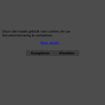
Novus Sportuitlaat E36 Compact 316i Ovaal
Novus Sport Einddemper voor de BMW 3-serie Compact 316i van
het type E36 van bouwjaar 1994 t/m 1999 met eindstyling Ovaal
Deze site maakt gebruik van cookies om uw
135x75mm.
bezoekerservaring te verbeteren.
Geschikt voor 1.6L motor.
Meer details
Eindstyling: Ovaal 135x75mm
Accepteren
Afmelden
bimmershop by improtec 2026
BMW Kwaliteit en Service onder 1 dak