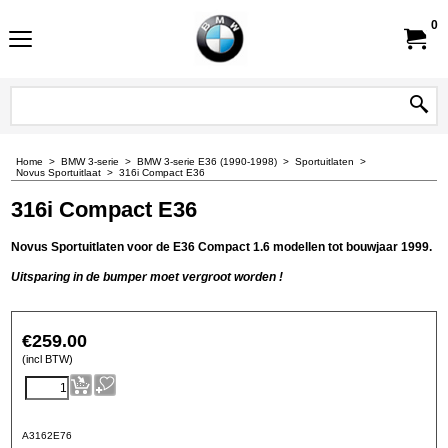
0
Home
>
BMW 3-serie
>
BMW 3-serie E36 (1990-1998)
>
Sportuitlaten
>
Novus Sportuitlaat
>
316i Compact E36
316i Compact E36
Novus Sportuitlaten voor de E36 Compact 1.6 modellen tot bouwjaar 1999.
Uitsparing in de bumper moet vergroot worden !
€
259.00
(incl BTW)
A3162E76