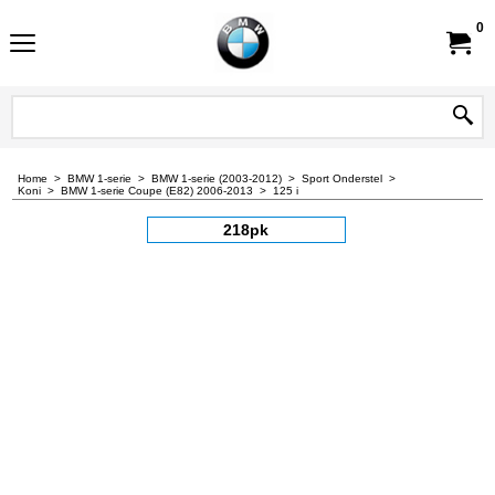
0
Home
>
BMW 1-serie
>
BMW 1-serie (2003-2012)
>
Sport Onderstel
>
Koni
>
BMW 1-serie Coupe (E82) 2006-2013
>
125 i
218pk