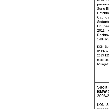
passen
Serie E
Hatchb
Cabrio 
Sedan/(
Coupé/(
2011 - 
Rechtsv
1484R
KONI Spo
de BMW 
2013 125
motorcod
bouwjaa
Sport
BMW 1
2006-
KONI S