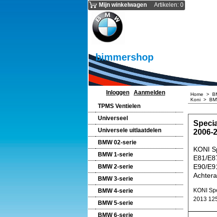
Mijn winkelwagen
Artikelen
:
0
bimmershop
Inloggen
Aanmelden
Home
>
B
Koni
>
BMW
TPMS Ventielen
Universeel
Speci
Universele uitlaatdelen
2006-
BMW 02-serie
KONI S
BMW 1-serie
E81/E87
E90/E91
BMW 2-serie
Achtera
BMW 3-serie
KONI Spe
BMW 4-serie
2013 125
BMW 5-serie
BMW 6-serie