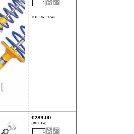
1140-1873*12430
€
289.00
(incl BTW)