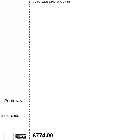
8240-1231SPORT*12465
 - Achteras
t motorcode
€
774.00