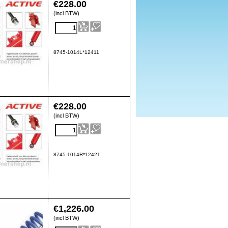
€
228.00
(incl BTW)
8745-1014L*12411
€
228.00
(incl BTW)
8745-1014R*12421
€
1,226.00
(incl BTW)