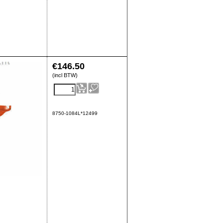
€
146.50
(incl BTW)
8750-1084L*12499