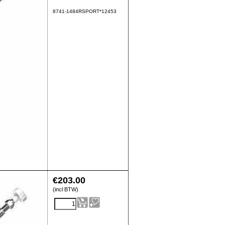
8741-1484RSPORT*12453
€
203.00
(incl BTW)