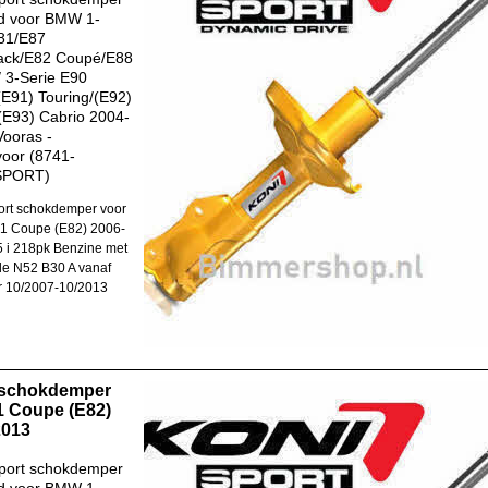
d voor BMW 1-
81/E87
ack/E82 Coupé/E88
/ 3-Serie E90
E91) Touring/(E92)
E93) Cabrio 2004-
Vooras -
oor (8741-
SPORT)
rt schokdemper voor
1 Coupe (E82) 2006-
 i 218pk Benzine met
e N52 B30 A vanaf
r 10/2007-10/2013
 schokdemper
 Coupe (E82)
2013
port schokdemper