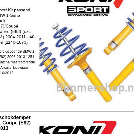
ort Kit passend
MW 1-Serie
ack
87)/Coupé
abrio (E88) (excl.
é) 2004-2011 - 40-
m (1140-1873)
rt Kit voor de BMW 1
82) 2006-2013 125 i
enzine met motorcode
A vanaf bouwjaar
-10/2013
 schokdemper
 Coupe (E82)
2013