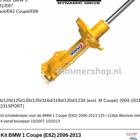
d voor BMW 1-
81/E87
ack/E82 Coupé/E88
8i/120i/125i/130i/135i/116d/118d/120d/123d (excl. M Coupé) 2004-2011
1231SPORT)
rt schokdemper voor de BMW 1 Coupe (E82) 2006-2013 125 i 218pk Benzine me
A vanaf bouwjaar 10/2007-10/2013
 Kit BMW 1 Coupe (E82) 2006-2013