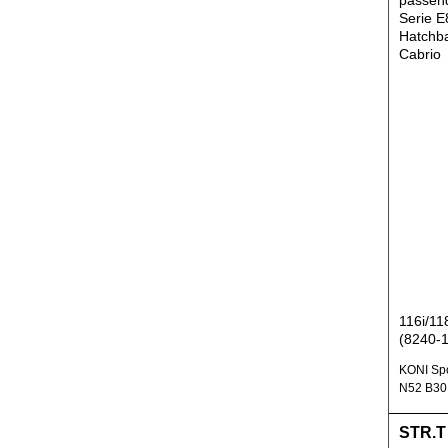
passen
Serie E
Hatchb
Cabrio
116i/11
(8240-
KONI Spo
N52 B30 
STR.T