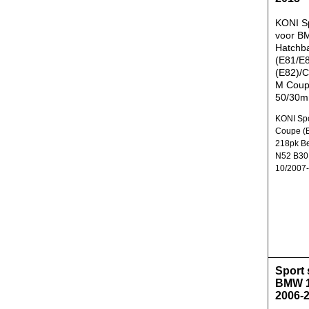
KONI Sp
voor B
Hatchb
(E81/E
(E82)/C
M Coup
50/30m
KONI Spo
Coupe (E
218pk B
N52 B30 
10/2007
Sport
BMW 1
2006-