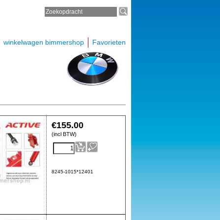
winkelwagen bimmershop
Favorieten
€
155.00
(incl BTW)
8245-1015*12401