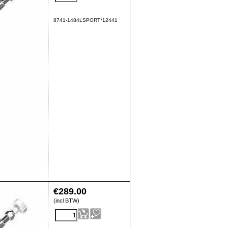
8741-1484LSPORT*12441
€
289.00
(incl BTW)