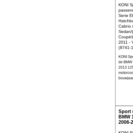
KONI S
passen
Serie E
Hatchb
Cabrio 
Sedan/(
Coupé/(
2011 - 
(8741-
KONI Spo
de BMW 
2013 125
motorcod
bouwjaa
Sport
BMW 1
2006-
KONI S