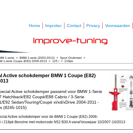
Home
Improtec
Contact
Privacy
Voorwaarden
MW 1-serie
>
BMW 1-serie (2003-2012)
>
Sport Onderstel
>
 1-serie Coupe (E82) 2006-2013
>
125 i
>
218pk
al Active schokdemper BMW 1 Coupe (E82)
2013
pecial Active schokdemper passend voor BMW 1-Serie
 Hatchback/E82 Coupé/E88 Cabrio / 3-Serie
/E92 Sedan/Touring/Coupé xi/xd/xDrive 2004-2011 -
s (8245-1015)
cial Active schokdemper voor de BMW 1 Coupe (E82) 2006-
 i 218pk Benzine met motorcode N52 B30 A vanaf bouwjaar 10/2007-10/2013