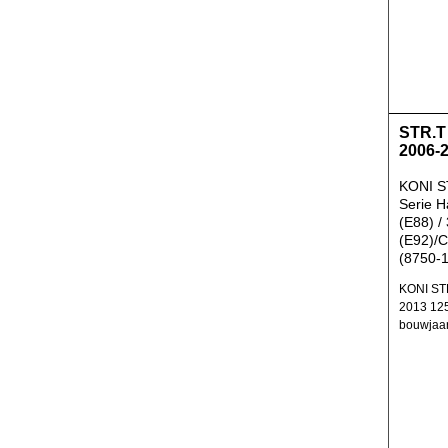
STR.T
2006-
KONI S
Serie H
(E88) /
(E92)/C
(8750-
KONI ST
2013 125
bouwjaa