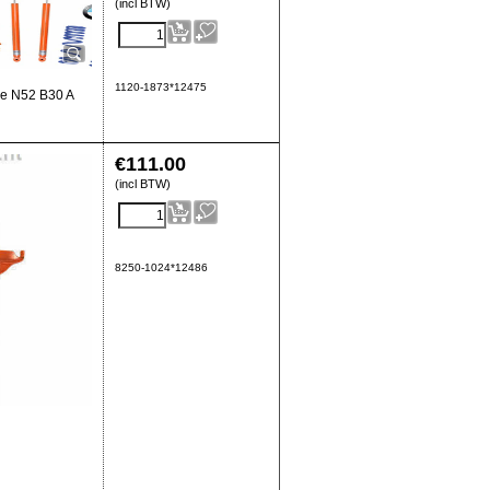
(incl BTW)
1120-1873*12475
de N52 B30 A
€
111.00
(incl BTW)
8250-1024*12486