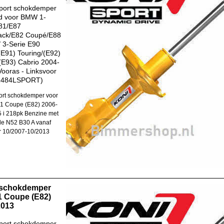
port schokdemper
d voor BMW 1-
81/E87
ack/E82 Coupé/E88
/ 3-Serie E90
E91) Touring/(E92)
E93) Cabrio 2004-
Vooras - Linksvoor
1484LSPORT)
rt schokdemper voor
1 Coupe (E82) 2006-
 i 218pk Benzine met
e N52 B30 A vanaf
r 10/2007-10/2013
 schokdemper
 Coupe (E82)
2013
port schokdemper