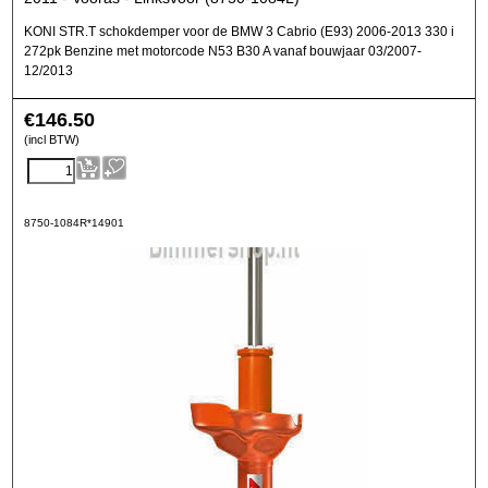
KONI STR.T schokdemper voor de BMW 3 Cabrio (E93) 2006-2013 330 i
272pk Benzine met motorcode N53 B30 A vanaf bouwjaar 03/2007-
12/2013
€
146.50
(incl BTW)
8750-1084R*14901