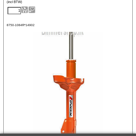
(incl BTW)
8750-1084R*14902