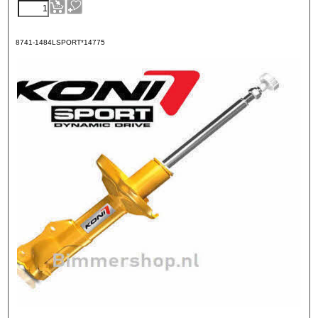
8741-1484LSPORT*14775