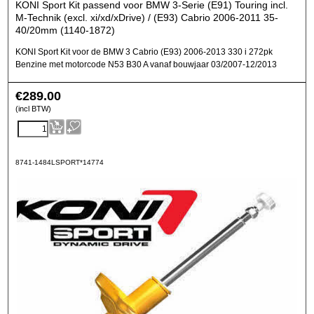
KONI Sport Kit passend voor BMW 3-Serie (E91) Touring incl.
M-Technik (excl. xi/xd/xDrive) / (E93) Cabrio 2006-2011 35-
40/20mm (1140-1872)
KONI Sport Kit voor de BMW 3 Cabrio (E93) 2006-2013 330 i 272pk
Benzine met motorcode N53 B30 A vanaf bouwjaar 03/2007-12/2013
€
289.00
(incl BTW)
8741-1484LSPORT*14774