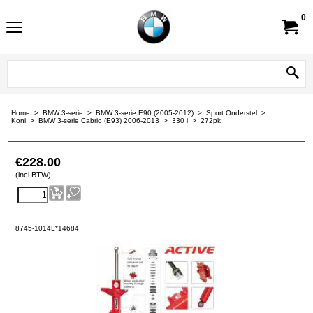
0
Home
>
BMW 3-serie
>
BMW 3-serie E90 (2005-2012)
>
Sport Onderstel
>
Koni
>
BMW 3-serie Cabrio (E93) 2006-2013
>
330 i
>
272pk
€
228.00
(incl BTW)
8745-1014L*14684