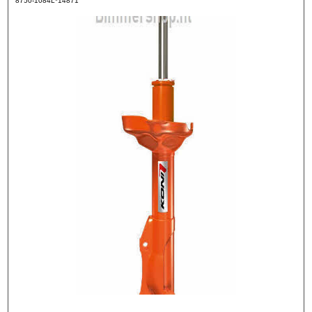
8750-1084L*14871