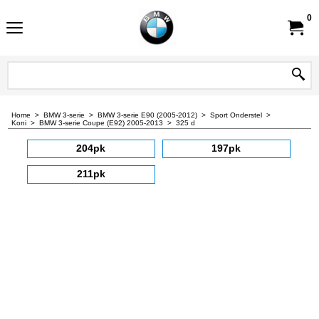
0
Home
>
BMW 3-serie
>
BMW 3-serie E90 (2005-2012)
>
Sport Onderstel
>
Koni
>
BMW 3-serie Coupe (E92) 2005-2013
>
325 d
204pk
197pk
211pk