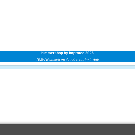
bimmershop by improtec 2026
BMW Kwaliteit en Service onder 1 dak