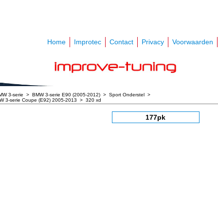
Home
Improtec
Contact
Privacy
Voorwaarden
MW 3-serie
>
BMW 3-serie E90 (2005-2012)
>
Sport Onderstel
>
 3-serie Coupe (E92) 2005-2013
>
320 xd
177pk